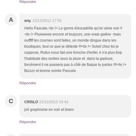
Répondre
A
any.
22/12/2012 17:55
Hello Pascale,<br /> Le genre d'escadrille qu'on aime voir !!
<br /> Pluieeeee encore et toujours, une vraie galère mais
oufffff les courses sont faites, un monde dingue dans les
boutiques, tout ce que je déteste !!!<br /> Soleil chez toi je
suppose, Rufus nous fait une tronche d'enfer, il n'a plus trop
l'habitude des sorties sous la pluie et dans la gadoue,
forcément il ne passera pas à côté de flaque tu parles !!!!<br />
Bizzzz et bonne soirée Pascale.
Répondre
C
CRISLO
22/12/2012 14:43
joli graphisme en noir et blanc
Répondre