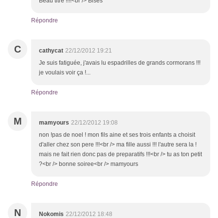
Beau titre !!!!<br /> Bises
Répondre
C
cathycat
22/12/2012 19:21
Je suis fatiguée, j'avais lu espadrilles de grands cormorans !!!
je voulais voir ça !...
Répondre
M
mamyours
22/12/2012 19:08
non !pas de noel ! mon fils aine et ses trois enfants a choisit
d'aller chez son pere !!!<br /> ma fille aussi !!! l'autre sera la !
mais ne fait rien donc pas de preparatifs !!!<br /> tu as ton petit
?<br /> bonne soiree<br /> mamyours
Répondre
N
Nokomis
22/12/2012 18:48