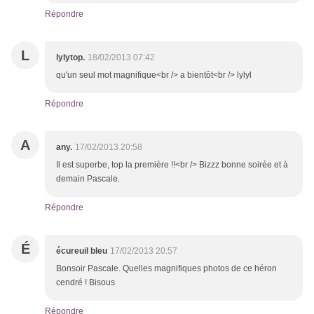
Répondre
L
lylytop.
18/02/2013 07:42
qu'un seul mot magnifique<br /> a bientôt<br /> lylyl
Répondre
A
any.
17/02/2013 20:58
Il est superbe, top la première !!<br /> Bizzz bonne soirée et à
demain Pascale.
Répondre
É
écureuil bleu
17/02/2013 20:57
Bonsoir Pascale. Quelles magnifiques photos de ce héron
cendré ! Bisous
Répondre