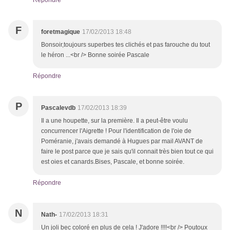
Répondre
F
foretmagique
17/02/2013 18:48
Bonsoir,toujours superbes tes clichés et pas farouche du tout
le héron ...<br /> Bonne soirée Pascale
Répondre
P
Pascalevdb
17/02/2013 18:39
Il a une houpette, sur la première. Il a peut-être voulu
concurrencer l'Aigrette ! Pour l'identification de l'oie de
Poméranie, j'avais demandé à Hugues par mail AVANT de
faire le post parce que je sais qu'il connait très bien tout ce qui
est oies et canards.Bises, Pascale, et bonne soirée.
Répondre
N
Nath-
17/02/2013 18:31
Un joli bec coloré en plus de cela ! J'adore !!!!<br /> Poutoux