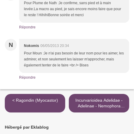
Pour Plume de Nath :Je confirme, sans pied et à main
levée.La macro au pied, je sais encore moins faire que pour
le reste ! HihihiBonne soirée et merci
Répondre
N
Nokomis
06/05/2013 20:34
Pour Moun :Je n'ai pas besoin de leur nom pour les aimer, les
admirer, et non seulement les laisser m'approcher, mais
également tenter de le faire <br /> Bises
Répondre
< Ragondin (Myocastor)
Incurvarioidea Adelidae -
Adelinae - Nemophora
degeerella (Coquille d'or) >
Hébergé par Eklablog