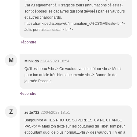
J'ai vu également à il s'agit de tours (inhumations célestes)
sont déposés les cadavres qui sont dévorés par les vautours
et autres charognards.
https://fr.wikipedia.org/wiki/Inhumation_c%C3%A9leste<br />
Jolis portraits as usual .<br />
Répondre
M
Minik do
22/04/2023 18:54
Qu'il est beau !<br /> Ce vautour vaut le détour.<br /> Merci
pour ton article très bien documenté.<br /> Bonne fin de
journée Pascale.
Répondre
Z
zette732
22/04/2023 18:51
Bonjour<br /> TES PHOTOS SUPERBES CA NE CHANGE
PAS<br /> Mais ton texte sur les coutumes du Tibet font peur
et pourtant quoi de plus normal....<br /> des vautours il y en a