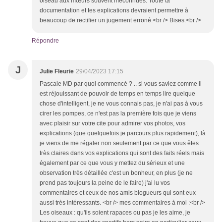
oiseau aux mœurs souvent méconnues. Toute ta
documentation et tes explications devraient permettre à
beaucoup de rectifier un jugement erroné.<br /> Bises.<br />
Répondre
J
Julie Fleurie
29/04/2023 17:15
Pascale MD par quoi commencé ? .. si vous saviez comme il
est réjouissant de pouvoir de temps en temps lire quelque
chose d'intelligent, je ne vous connais pas, je n'ai pas à vous
cirer les pompes, ce n'est pas la première fois que je viens
avec plaisir sur votre cite pour admirer vos photos, vos
explications (que quelquefois je parcours plus rapidement), là
je viens de me régaler non seulement par ce que vous êtes
très claires dans vos explications qui sont des faits réels mais
également par ce que vous y mettez du sérieux et une
observation très détaillée c'est un bonheur, en plus (je ne
prend pas toujours la peine de le faire) j'ai lu vos
commentaires et ceux de nos amis blogueurs qui sont eux
aussi très intéressants. <br /> mes commentaires à moi :<br />
Les oiseaux : qu'ils soient rapaces ou pas je les aime, je