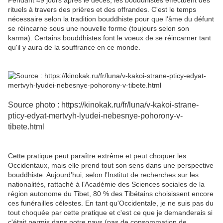
Pendant 49 jours après le décès, les bouddhistes effectuent des
rituels à travers des prières et des offrandes. C'est le temps
nécessaire selon la tradition bouddhiste pour que l'âme du défunt
se réincarne sous une nouvelle forme (toujours selon son
karma). Certains bouddhistes font le voeux de se réincarner tant
qu'il y aura de la souffrance en ce monde.
Source photo : https://kinokak.ru/fr/luna/v-kakoi-strane-
pticy-edyat-mertvyh-lyudei-nebesnye-pohorony-v-
tibete.html
Cette pratique peut paraître extrême et peut choquer les
Occidentaux, mais elle prend tout son sens dans une perspective
bouddhiste. Aujourd’hui, selon l’Institut de recherches sur les
nationalités, rattaché à l’Académie des Sciences sociales de la
région autonome du Tibet, 80 % des Tibétains choisissent encore
ces funérailles célestes. En tant qu'Occidentale, je ne suis pas du
tout choquée par cette pratique et c'est ce que je demanderais si
c'était permis dans notre pays (pas de consommation de