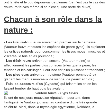
ont la tête et le cou dépourvus de plumes (ce n'est pas le cas des
Vautours fauves même si ce n'est qu'une sorte de duvet).
Chacun à son rôle dans la
nature :
-
Les tireurs-fouilleurs
arrivent en premier sur la carcasse
(Vautour fauve et toutes les espèces du genre gyps). Ils explorent
les orifices naturels pour consommer les tissus mous : muscles et
viscères, le foie et les poumons ;
-
Les déchireurs
arrivent en second (Vautour moine) et
affectionnent les parties plus coriaces telles que la peau, les
tendons et les cartilages. Leur bec est plus puissant et tranchant ;
-
Les picoreurs
arrivent en troisème (Vautour percnoptère)
glanant les menus morceaux de viande, de peaux et d’os ;
- Puis
les casseurs d’os
(Gypaète) qui brisent les os en les
faisant tomber de haut puis les avalent.
Ils ont de nos jours mauvaise réputation, pourtant, dans
l'antiquité, le Vautour jouissait au contraire d'une très grande
célébrité. Ainsi, dans la mythologie égyptienne, Nekhbet, la