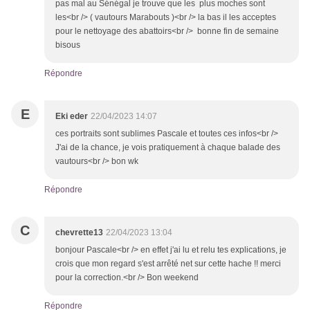
pas mal au Sénégal je trouve que les plus moches sont
les<br /> ( vautours Marabouts )<br /> la bas il les acceptes
pour le nettoyage des abattoirs<br /> bonne fin de semaine
bisous
Répondre
E
Eki eder
22/04/2023 14:07
ces portraits sont sublimes Pascale et toutes ces infos<br />
J'ai de la chance, je vois pratiquement à chaque balade des
vautours<br /> bon wk
Répondre
C
chevrette13
22/04/2023 13:04
bonjour Pascale<br /> en effet j'ai lu et relu tes explications, je
crois que mon regard s'est arrêté net sur cette hache !! merci
pour la correction.<br /> Bon weekend
Répondre