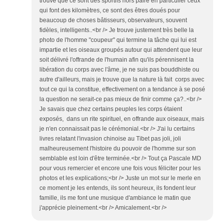
trouve que ce sont des sportifs hors paire en particulier ceux
qui font des kilomètres, ce sont des êtres doués pour
beaucoup de choses bâtisseurs, observateurs, souvent
fidèles, intelligents..<br /> Je trouve justement très belle la
photo de l'homme "coupeur" qui termine la tâche qui lui est
impartie et les oiseaux groupés autour qui attendent que leur
soit délivré l'offrande de l'humain afin qu'ils pérennisent la
libération du corps avec l'âme, je ne suis pas bouddhiste ou
autre d'ailleurs, mais je trouve que la nature là fait corps avec
tout ce qui la constitue, effectivement on a tendance à se posé
la question ne serait-ce pas mieux de finir comme ça?..<br />
Je savais que chez certains peuples les corps étaient
exposés, dans un rite spirituel, en offrande aux oiseaux, mais
je n'en connaissait pas le cérémonial.<br /> J'ai lu certains
livres relatant l'invasion chinoise au Tibet pas joli, joli
malheureusement l'histoire du pouvoir de l'homme sur son
semblable est loin d'être terminée.<br /> Tout ça Pascale MD
pour vous remercier et encore une fois vous féliciter pour les
photos et les explications;<br /> Juste un mot sur le merle en
ce moment je les entends, ils sont heureux, ils fondent leur
famille, ils me font une musique d'ambiance le matin que
j'apprécie pleinement.<br /> Amicalement.<br />