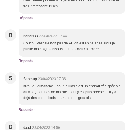
billet.Bonne journée à toi, et merci pour ton blog de qualité et
très intéressant. Bises.
Répondre
B
bebert33
23/04/2023 17:44
Coucou Pascale non pas de PB on est en balades alors je
publie moins gros bisous de nous deux a+ merci
Répondre
S
Septsup
23/04/2023 17:36
kikou du dimanche... pour la lilas c est un endroit très spéciale
du village en bas de ma rue... tout y est plus précoce... il y a
déjà des coquelicots pour te dire... gros bisous
Répondre
D
da.cl
23/04/2023 14:59