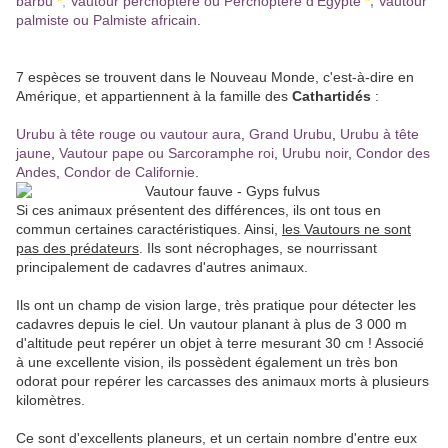
barbu
*
,
Vautour percnoptère ou Percnoptère d'Égypte
*
,
Vautour
palmiste ou Palmiste africain
.
7 espèces se trouvent dans le Nouveau Monde, c'est-à-dire en
Amérique, et appartiennent à la famille des
Cathartidés
:
Urubu à tête rouge ou vautour aura
,
Grand Urubu
,
Urubu à tête
jaune
,
Vautour pape ou Sarcoramphe roi
,
Urubu noir
,
Condor des
Andes
,
Condor de Californie
.
Si ces animaux présentent des différences, ils ont tous en
commun certaines caractéristiques. Ainsi,
les Vautours ne sont
pas des prédateurs
. Ils sont nécrophages, se nourrissant
principalement de cadavres d'autres animaux.
Ils ont un champ de vision large, très pratique pour détecter les
cadavres depuis le ciel. Un vautour planant à plus de 3 000 m
d'altitude peut repérer un objet à terre mesurant 30 cm ! Associé
à une excellente vision, ils possèdent également un très bon
odorat pour repérer les carcasses des animaux morts à plusieurs
kilomètres.
Ce sont d'excellents planeurs, et un certain nombre d'entre eux