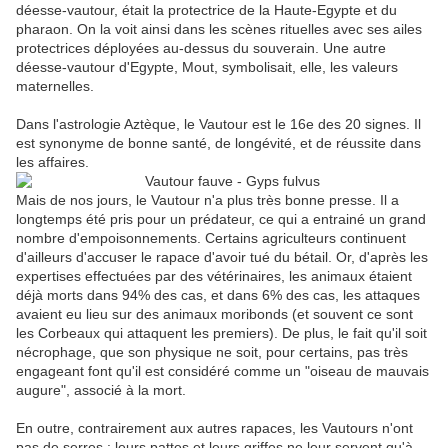
déesse-vautour, était la protectrice de la Haute-Egypte et du
pharaon. On la voit ainsi dans les scènes rituelles avec ses ailes
protectrices déployées au-dessus du souverain. Une autre
déesse-vautour d'Egypte, Mout, symbolisait, elle, les valeurs
maternelles.
Dans l'astrologie Aztèque, le Vautour est le 16e des 20 signes. Il
est synonyme de bonne santé, de longévité, et de réussite dans
les affaires.
Mais de nos jours, le Vautour n'a plus très bonne presse. Il a
longtemps été pris pour un prédateur, ce qui a entrainé un grand
nombre d'empoisonnements. Certains agriculteurs continuent
d'ailleurs d'accuser le rapace d'avoir tué du bétail. Or, d'après les
expertises effectuées par des vétérinaires, les animaux étaient
déjà morts dans 94% des cas, et dans 6% des cas, les attaques
avaient eu lieu sur des animaux moribonds (et souvent ce sont
les Corbeaux qui attaquent les premiers). De plus, le fait qu'il soit
nécrophage, que son physique ne soit, pour certains, pas très
engageant font qu'il est considéré comme un "oiseau de mauvais
augure", associé à la mort.
En outre, contrairement aux autres rapaces, les Vautours n'ont
pas de serres : leurs pattes et leurs griffes ne leur servent qu'à