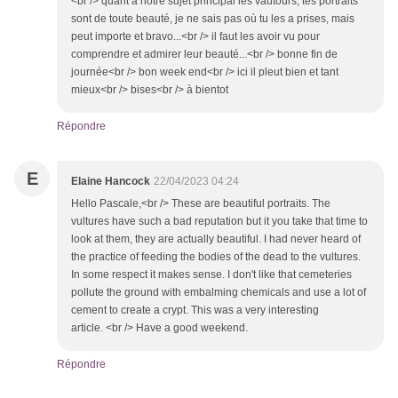
<br /> quant à notre sujet principal les vautours, tes portraits
sont de toute beauté, je ne sais pas où tu les a prises, mais
peut importe et bravo...<br /> il faut les avoir vu pour
comprendre et admirer leur beauté...<br /> bonne fin de
journée<br /> bon week end<br /> ici il pleut bien et tant
mieux<br /> bises<br /> à bientot
Répondre
E
Elaine Hancock
22/04/2023 04:24
Hello Pascale,<br /> These are beautiful portraits. The
vultures have such a bad reputation but it you take that time to
look at them, they are actually beautiful. I had never heard of
the practice of feeding the bodies of the dead to the vultures.
In some respect it makes sense. I don't like that cemeteries
pollute the ground with embalming chemicals and use a lot of
cement to create a crypt. This was a very interesting
article. <br /> Have a good weekend.
Répondre