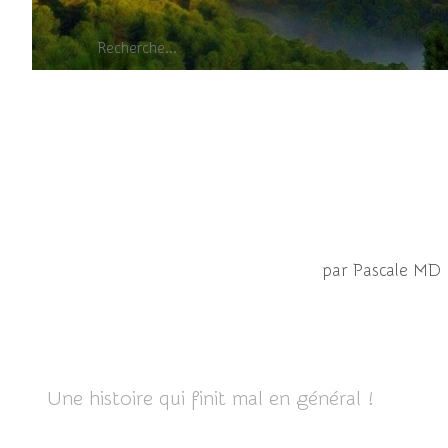
par Pascale MD
Une histoire qui finit mal en général !