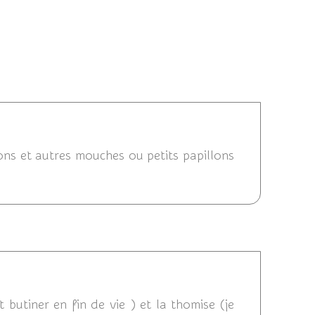
15 12:14
ns et autres mouches ou petits papillons
2015 17:26
t butiner en fin de vie ) et la thomise (je