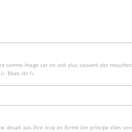
03/09/20
rare comme image car on voit plus souvent des mouchero
r /> Bises.<br />
11/05/
 ne devait pas être trop en forme (en principe elles von