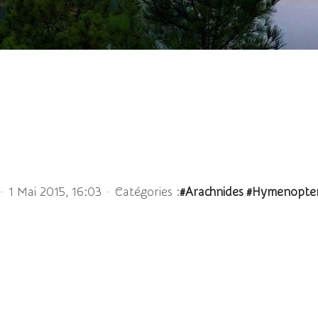
La Thomise et l'abeille...
-
-
,
1 Mai 2015, 16:03
Catégories :
#Arachnides
#Hymenoptera