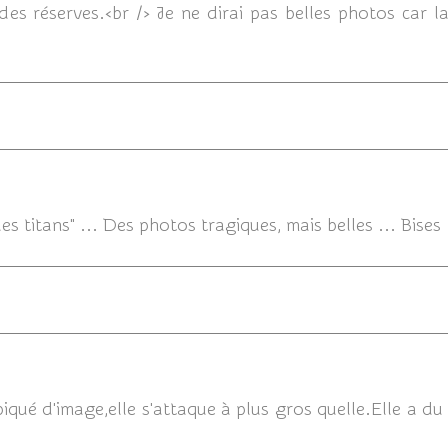
 des réserves.<br /> Je ne dirai pas belles photos car 
des titans" ... Des photos tragiques, mais belles ... Bises
09
qué d'image,elle s'attaque à plus gros quelle.Elle a du 