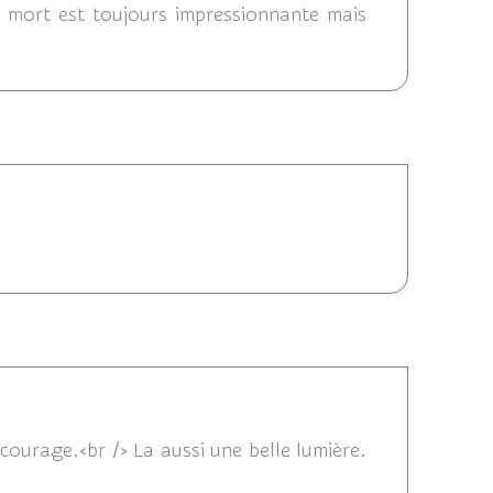
la mort est toujours impressionnante mais
10/05/2015 12:14
/05/2015 22:34
courage.<br /> La aussi une belle lumière.