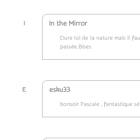
Répondre
In the Mirror
I
Dure loi de la nature mais il fa
passée.Bises
Répondre
esku33
E
bonsoir Pascale , fantastique sé
Répondre