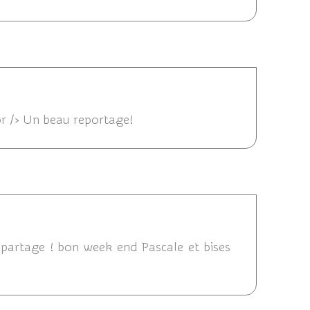
5/2015 18:44
<br /> Un beau reportage!
2015 12:17
ce partage ! bon week end Pascale et bises