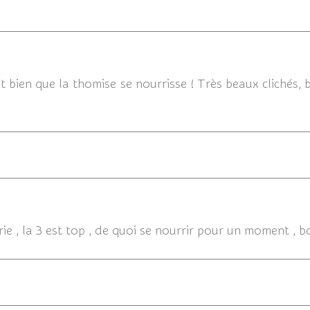
0
ut bien que la thomise se nourrisse ! Très beaux clichés,
08/05/20
rie , la 3 est top , de quoi se nourrir pour un moment , b