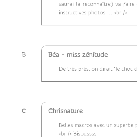
saurai la reconnaître) va faire
instructives photos ... <br />
Répondre
Béa - miss zénitude
B
De très près, on dirait "le choc 
Répondre
Chrisnature
C
Belles macros,avec un superbe pi
<br /> Bisoussss