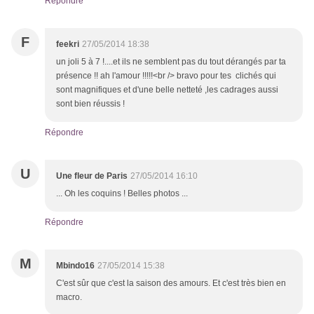
Répondre
F
feekri
27/05/2014 18:38
un joli 5 à 7 !....et ils ne semblent pas du tout dérangés par ta
présence !! ah l'amour !!!!!<br /> bravo pour tes clichés qui
sont magnifiques et d'une belle netteté ,les cadrages aussi
sont bien réussis !
Répondre
U
Une fleur de Paris
27/05/2014 16:10
... Oh les coquins ! Belles photos ...
Répondre
M
Mbindo16
27/05/2014 15:38
C'est sûr que c'est la saison des amours. Et c'est très bien en
macro.