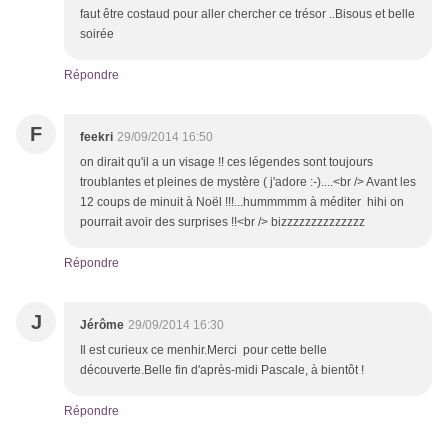
faut être costaud pour aller chercher ce trésor ..Bisous et belle
soirée
Répondre
F
feekri
29/09/2014 16:50
on dirait qu'il a un visage !! ces légendes sont toujours
troublantes et pleines de mystère ( j'adore :-)....<br /> Avant les
12 coups de minuit à Noël !!!...hummmmm à méditer hihi on
pourrait avoir des surprises !!<br /> bizzzzzzzzzzzzzz
Répondre
J
Jérôme
29/09/2014 16:30
Il est curieux ce menhir.Merci pour cette belle
découverte.Belle fin d'après-midi Pascale, à bientôt !
Répondre