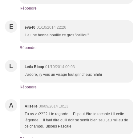
Répondre
E
eva40
01/10/2014 22:26
Il a une bonne bouille ce gros "caillou"
Répondre
L
Leïla Bloop
01/10/2014 00:03
J'adore, j'y vois un visage tout grincheux hihihi
Répondre
A
Aliselle
30/09/2014 10:13
Tu as vu???? Il te regarde!... Et peut-être te raconte-t-il cette
légende... Il faut dire qu'il doit se sentir bien seul, au milieu de
ce champs. Bisous Pascale