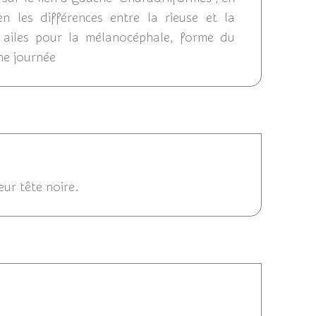
 les différences entre la rieuse et la
 ailes pour la mélanocéphale, forme du
nne journée
2013 08:49
eur tête noire.
30/04/2013 08:40