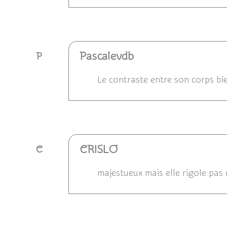
Répondre
Pascalevdb
P
Le contraste entre son corps bie
Répondre
CRISLO
C
majestueux mais elle rigole pas c
Répondre