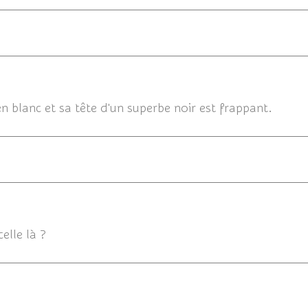
30/
n blanc et sa tête d'un superbe noir est frappant.
30/04/2
elle là ?