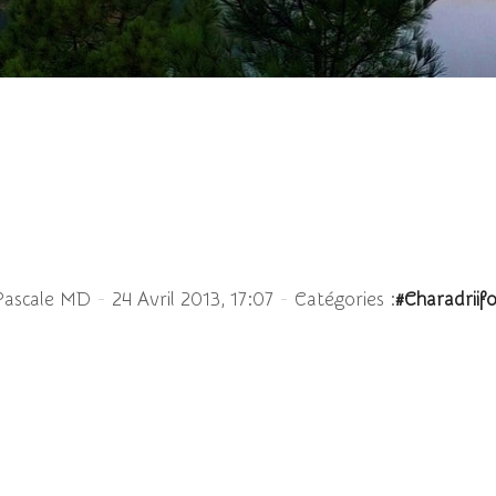
céphale - Ichthyaetus
-
-
Pascale MD
24 Avril 2013, 17:07
Catégories :
#Charadriif