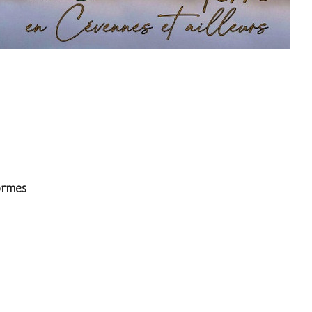
 melanocephalus
ormes