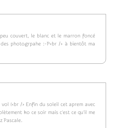
13 08:22
 peu couvert, le blanc et le marron foncé
ère des photogrpahe :-P<br /> à bientôt ma
9:47
 vol !<br /> Enfin du soleil cet aprem avec
lètement ko ce soir mais c'est ce qu'il me
zz Pascale.