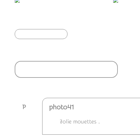
Goéland leucophée
M
Article précédent
Ajouter un commentaire
photo41
P
Jolie mouettes .