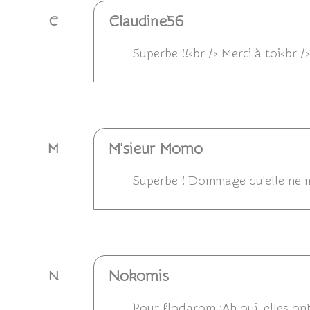
Claudine56
C
Superbe !!<br /> Merci à toi<br />
Répondre
M'sieur Momo
M
Superbe ! Dommage qu'elle ne m
Répondre
Nokomis
N
Pour flodarom :Ah oui, elles on