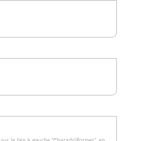
04/2013 17:16
30/04/2013 10:47
2013 10:33
sur le lien à gauche "Charadriiformes", en