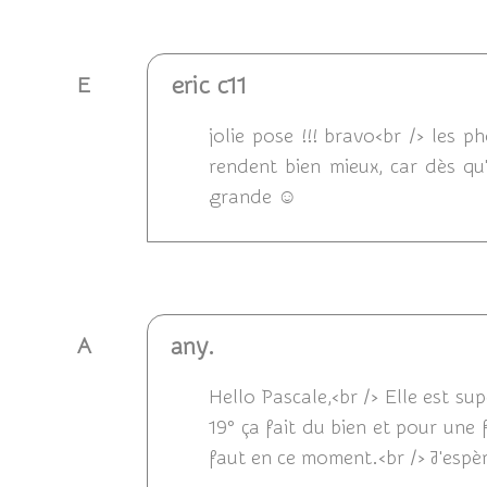
Répondre
eric c11
E
jolie pose !!! bravo<br /> les
rendent bien mieux, car dès qu'
grande ☺
Répondre
any.
A
Hello Pascale,<br /> Elle est su
19° ça fait du bien et pour une
faut en ce moment.<br /> J'espère