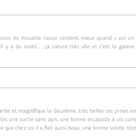
01/05/20
 photos de mouette rieuse rendent mieux quand c est un
il y a du soleil... ça sature très vite et c'est la gal
30/04/2013 1
perbe et magnifique la deuxième, très belles ces prises en
 fois une sortie sans apn, une bonne escapade à vtt comp
 que chez toi il a fait aussi beau, une bonne soirée, biz