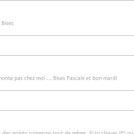
30/
 Bises
onte pas chez moi ... Bises Pascale et bon mardi
30/04/
t des points communs tout de même. Si tu cliques ICI ou 