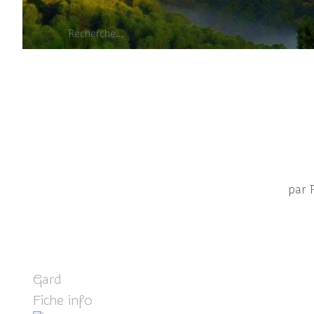
Mouette mélano
par 
Gard
Fiche info
ICI