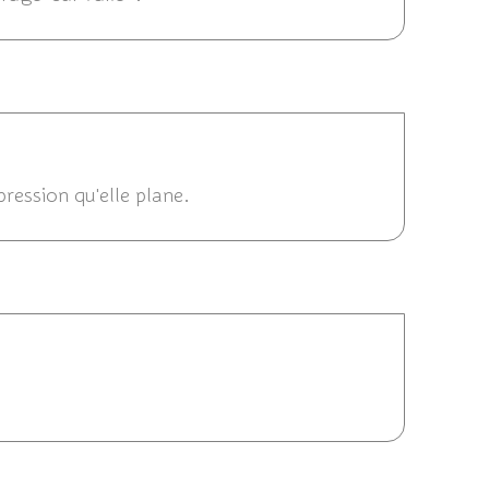
2/2014 18:47
pression qu'elle plane.
17:26