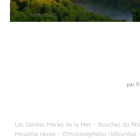
par P
Les Saintes Maries de la Mer - Bouches du Rh
Mouette rieuse - Chroicocephalus ridibundus 