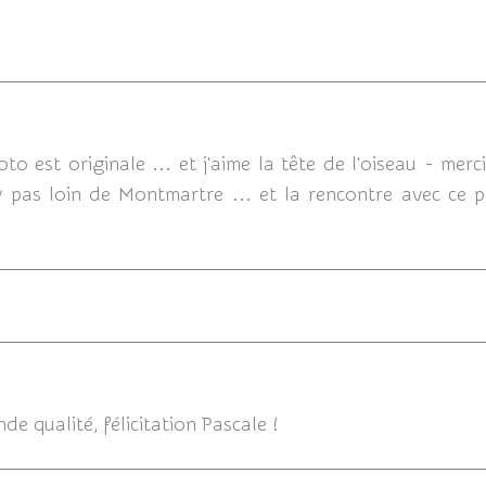
11/02
to est originale ... et j'aime la tête de l'oiseau - mer
y pas loin de Montmartre ... et la rencontre avec ce p
11/02/201
 qualité, félicitation Pascale !