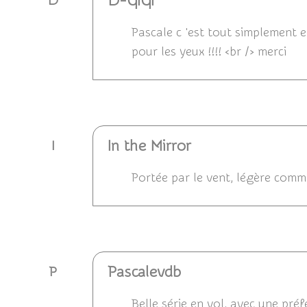
D-GiGi
D
Pascale c 'est tout simplement e
pour les yeux !!!! <br /> merci
Répondre
In the Mirror
I
Portée par le vent, légère comm
Répondre
Pascalevdb
P
Belle série en vol, avec une préf