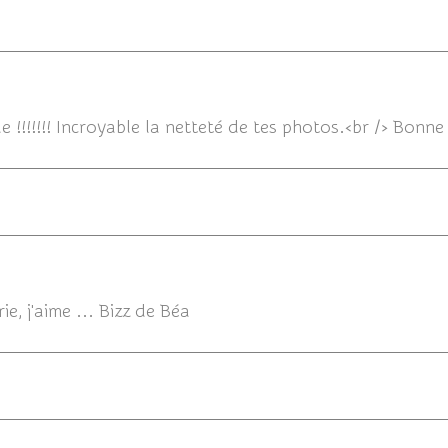
10/02/2014 1
 !!!!!!! Incroyable la netteté de tes photos.<br /> Bonne
ie, j'aime ... Bizz de Béa