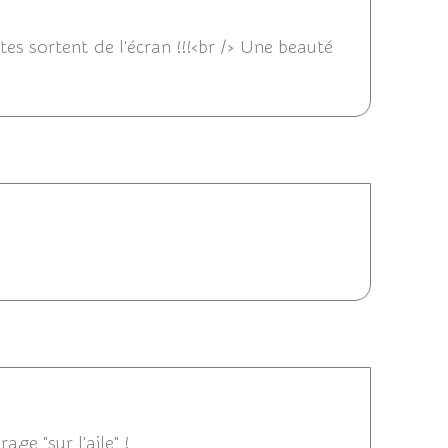
14 22:57
tes sortent de l'écran !!!<br /> Une beauté
9/02/2014 21:43
02/2014 19:08
age "sur l'aile" !