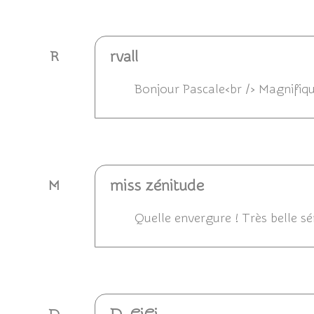
Répondre
rvall
R
Bonjour Pascale<br /> Magnifique
Répondre
miss zénitude
M
Quelle envergure ! Très belle sér
Répondre