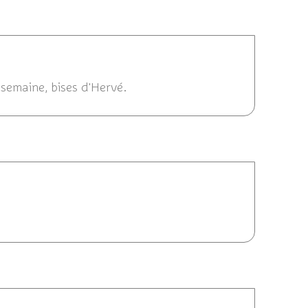
7:18
 semaine, bises d'Hervé.
10/02/2014 16:35