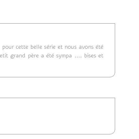
/2014 20:48
ci pour cette belle série et nous avons été
etit grand père a été sympa .... bises et
4 13:26