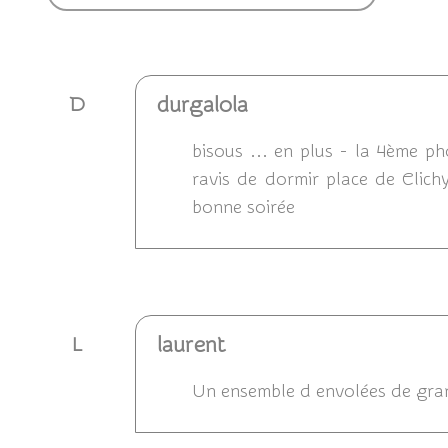
durgalola
D
bisous ... en plus - la 4ème pho
ravis de dormir place de Clich
bonne soirée
Répondre
laurent
L
Un ensemble d envolées de grande