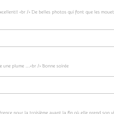
09/02/20
xcellent!! <br /> De belles photos qui font que les mouet
0
e une plume ...<br /> Bonne soirée
09/
érence pour la troisième avant la fin où elle prend son vir