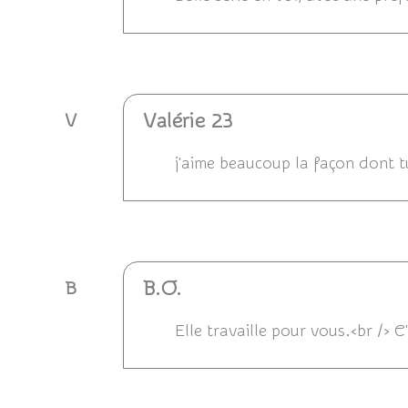
Répondre
Valérie 23
V
j'aime beaucoup la façon dont tu
Répondre
B.O.
B
Elle travaille pour vous.<br /> C'
Répondre