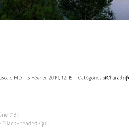
Mouette rieuse
-
-
ascale MD
5 Février 2014, 12:45
Catégories :
#Charadrii
ône (13)
- Black-headed Gull