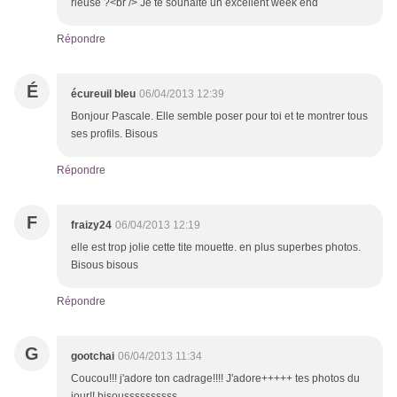
rieuse ?<br /> Je te souhaite un excellent week end
Répondre
É
écureuil bleu
06/04/2013 12:39
Bonjour Pascale. Elle semble poser pour toi et te montrer tous
ses profils. Bisous
Répondre
F
fraizy24
06/04/2013 12:19
elle est trop jolie cette tite mouette. en plus superbes photos.
Bisous bisous
Répondre
G
gootchai
06/04/2013 11:34
Coucou!!! j'adore ton cadrage!!!! J'adore+++++ tes photos du
jour!! bisoussssssssss