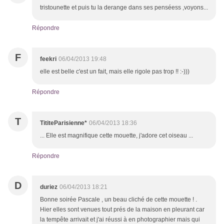
tristounette et puis tu la derange dans ses penséess ,voyons...
Répondre
F
feekri
06/04/2013 19:48
elle est belle c'est un fait, mais elle rigole pas trop !! :-)))
Répondre
T
TititeParisienne*
06/04/2013 18:36
... Elle est magnifique cette mouette, j'adore cet oiseau ...
Répondre
D
duriez
06/04/2013 18:21
Bonne soirée Pascale , un beau cliché de cette mouette ! .
Hier elles sont venues tout prés de la maison en pleurant car
la tempête arrivait et j'ai réussi à en photographier mais qui