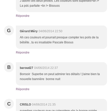
J adore ces deux photos. Les couleurs sont superbes<br />
La pdc parfaite <br /> Bisouss
Répondre
G
Gérard Méry
04/06/2014 22:50
Ah ces couleurs et pourrait presque compter les poils de la
bébête...tu es insatiable Pascale Bisous
Répondre
B
baroud27
04/06/2014 22:37
Bonsoir Superbe on peut admirer les détails ! j'aime bien ta
nouvelle bannière bonne nuit
Répondre
C
CRISLO
04/06/2014 21:35
superbes couleurs que ce coleoptere.<br /> bonne soirée