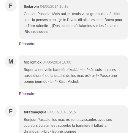
F
flodarom
04/06/2014 16:18
Coucou Pascale, Mais oui je l'avais vu ta grenouille dés hier
soir, tu penses bien , je te l'avais dit ailleurs hihihiBravo pour
ta 1ère rainette ;-)Des couleurs éclatantes sur tes 2 macros
;Bisoussssssss
Répondre
M
Micromick
04/06/2014 16:00
Super ta nouvelle bannière! koâââ!<br /> Je suis toujours
aussi étonné de la qualité de tes macros!<br /> Passe une
bonne journée.<br /> Bise, Michel.
Répondre
F
foretmagique
04/06/2014 15:15
Bonjour Pascale, tes macros sont ravissantes avec ses
couleurs éclatantes , superbe ta bannière il fallait la
distinguer...<br /> Bonne journée