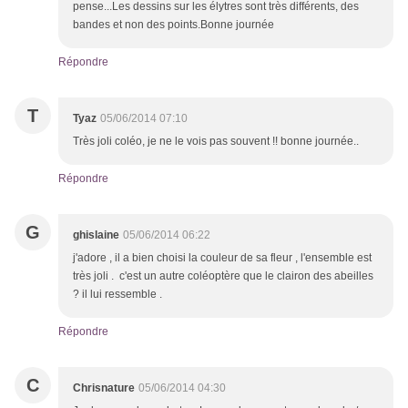
pense...Les dessins sur les élytres sont très différents, des
bandes et non des points.Bonne journée
Répondre
T
Tyaz
05/06/2014 07:10
Très joli coléo, je ne le vois pas souvent !! bonne journée..
Répondre
G
ghislaine
05/06/2014 06:22
j'adore , il a bien choisi la couleur de sa fleur , l'ensemble est
très joli . c'est un autre coléoptère que le clairon des abeilles
? il lui ressemble .
Répondre
C
Chrisnature
05/06/2014 04:30