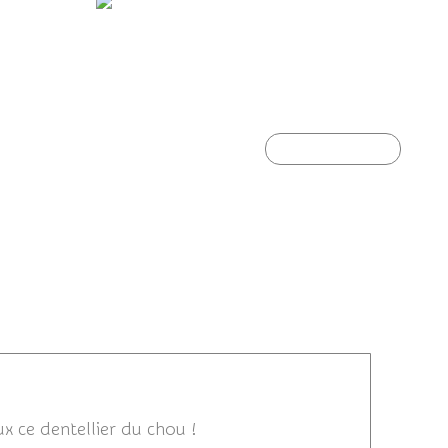
Guêpier d'Europe
umains :
Article suivant
24/09/2012 19:53
eux ce dentellier du chou !