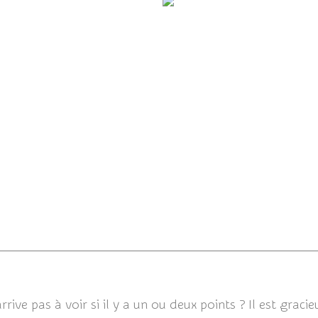
C'est parti !
La perversité animaux vs h
conclusion (4/4)
rrive pas à voir si il y a un ou deux points ? Il est graci