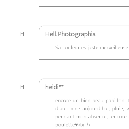
Répondre
Hell.Photographia
H
Sa couleur es juste merveilleuse
Répondre
heidi**
H
encore un bien beau papillon,
d’automne aujourd’hui, pluie, 
pendant mon absence, encore que
poulette♥<br />