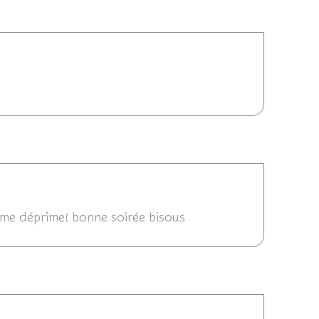
23/09/2012 21:06
09/2012 20:54
e me déprime! bonne soirée bisous
23/09/2012 20:39