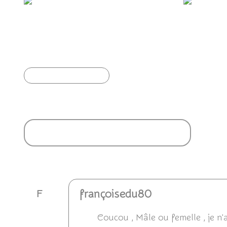
🥳 Joyeuse journée mondiale de l'abandon !
🎉
Article précédent
Ajouter un commentaire
françoisedu80
F
Coucou , Mâle ou femelle , je n'a