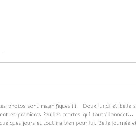
 .
24/09/20
 tes photos sont magnifiques!!!! Doux lundi et belle 
vent et premières feuilles mortes qui tourbillonnent… 
lques jours et tout ira bien pour lui. Belle journée e