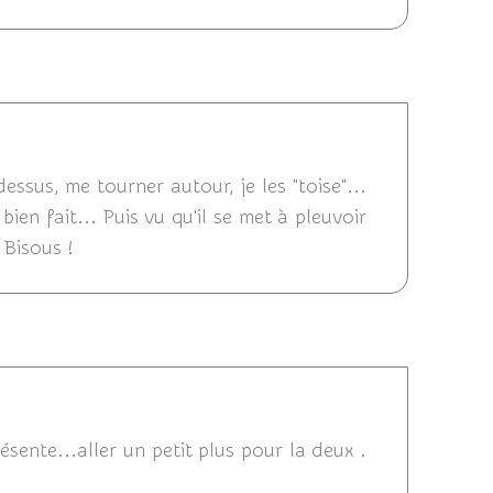
24/09/2012 01:06
essus, me tourner autour, je les "toise"...
bien fait... Puis vu qu'il se met à pleuvoir
 Bisous !
4/09/2012 00:06
ésente...aller un petit plus pour la deux .