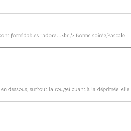
s sont formidables j'adore...<br /> Bonne soirée,Pascale
23/
es en dessous, surtout la rouge! quant à la déprimée, ell