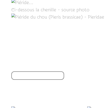
Ci-dessous la chenille - source photo
ICI
Partager cet article
S'inscrire à la newsletter
Vous aimerez aussi :