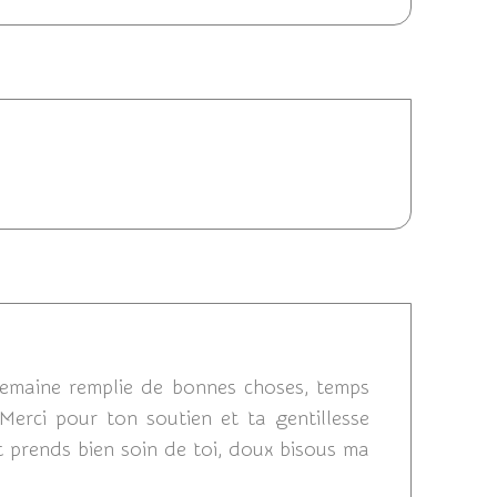
24/09/2012 10:51
12 09:45
semaine remplie de bonnes choses, temps
Merci pour ton soutien et ta gentillesse
t prends bien soin de toi, doux bisous ma