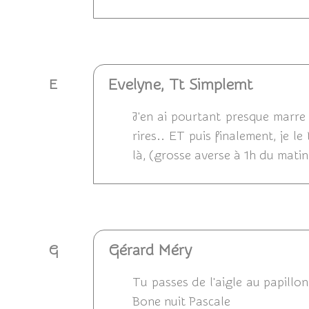
Répondre
Evelyne, Tt Simplemt
E
J'en ai pourtant presque marre d
rires.. ET puis finalement, je le
là, (grosse averse à 1h du matin)
Répondre
Gérard Méry
G
Tu passes de l'aigle au papillon
Bone nuit Pascale