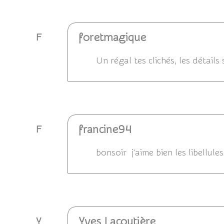
Répondre
foretmagique
F
Un régal tes clichés, les détail
Répondre
francine94
F
bonsoir j'aime bien les libellul
Répondre
Yves Lacoutière
Y