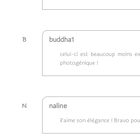
Répondre
buddha1
B
celui-ci est beaucoup moins ex
photogénique !
Répondre
naline
N
J'aime son élégance ! Bravo pour