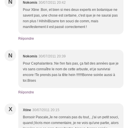
N
Nokomis
30/07/2011 20:42
Pour Xtine :Bon, et bien si mes deux experts en botanique ne
savent pas, une chose est certaine, c'est que je ne saurai pas
non plus ! HihihiBizarre ton souci de comm, mais
manifestement il est passé correctement !
Répondre
N
Nokomis
30/07/2011 20:39
Pour Cephalantera :Ne t'en fais pas, ça fait des années que je
vis sans connaître le nom de cette arbuste, et je survivrai
encore !Te prends pas la tête hein !!!!!!!Bonne soirée aussi à
toi.Bises
Répondre
X
Xtine
30/07/2011 20:15
Bonsoir Pascale,Je ne connais pas du tout, , j'ai un petit souci,
quand j'écris mon commentaire, je ne vois qu'une partie, alors