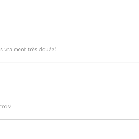
16/11/2014 
s vraiment très douée!
16/11
cros!