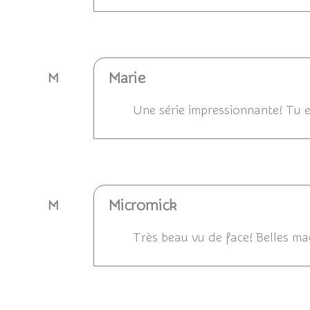
Répondre
Marie
M
Une série impressionnante! Tu e
Répondre
Micromick
M
Très beau vu de face! Belles ma
Répondre