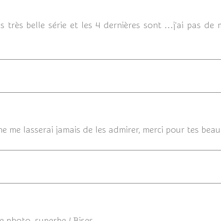
18/11/201
s très belle série et les 4 dernières sont ...j'ai pas de
ne me lasserai jamais de les admirer, merci pour tes beau
e photo, superbe ! Bises