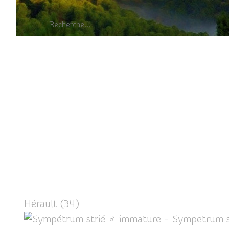
Sympétrum str
Hérault (34)