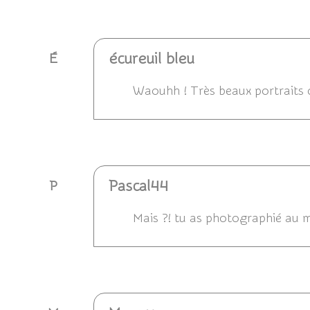
écureuil bleu
É
Waouhh ! Très beaux portraits de
Répondre
Pascal44
P
Mais ?! tu as photographié au m
Répondre