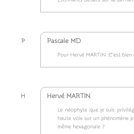
Répondre
Pascale MD
P
Pour Hervé MARTIN :C'est bien l
Répondre
Hervé MARTIN
H
Le néophyte que je suis privilég
haute voix sur un phénomène phy
même hexagonale ?