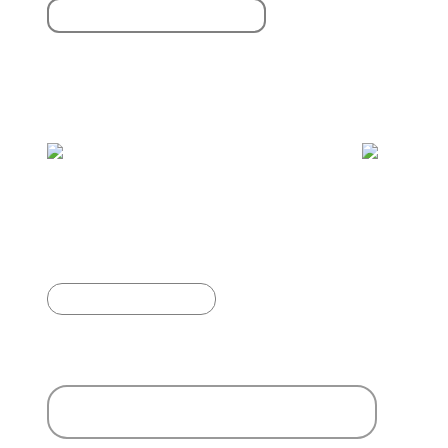
S'inscrire à la newsletter
Vous aimerez aussi :
🥳 Joyeuse journée mondiale de l'abandon !
🎉
Article précédent
Ajouter un commentaire