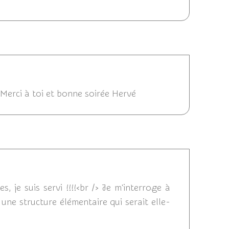
/11/2014 23:06
Merci à toi et bonne soirée Hervé
16/11/2014 22:35
, je suis servi !!!!<br /> Je m'interroge à
une structure élémentaire qui serait elle-