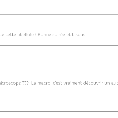
0
 cette libellule ! Bonne soirée et bisous
19/11/
icroscope ??? La macro, c'est vraiment découvrir un au