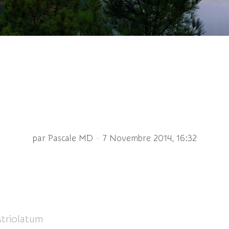
ié ♂ immature - Sympet
-
par Pascale MD
7 Novembre 2014, 16:32