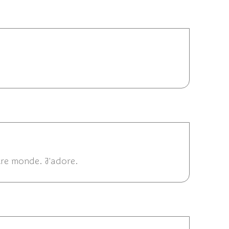
3/01/2025 19:53
2014 12:07
tre monde. J'adore.