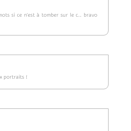
4 07:47
 mots si ce n'est à tomber sur le c.. bravo
17/11/2014 15:32
x portraits !
17/11/2014 11:58