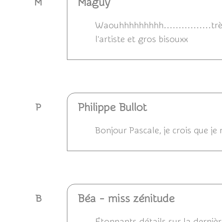
Maguy
M
Waouhhhhhhhhh................trè
l'artiste et gros bisouxx
Répondre
Philippe Bullot
P
Bonjour Pascale, je crois que je 
Répondre
Béa - miss zénitude
B
Étonnants détails sur la dernièr