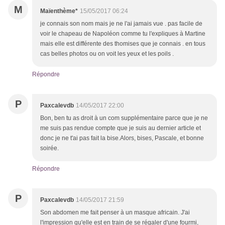
M
Maïenthème*
15/05/2017 06:24
je connais son nom mais je ne l'ai jamais vue . pas facile de
voir le chapeau de Napoléon comme tu l'expliques à Martine
mais elle est différente des thomises que je connais . en tous
cas belles photos ou on voit les yeux et les poils .
Répondre
P
Paxcalevdb
14/05/2017 22:00
Bon, ben tu as droit à un com supplémentaire parce que je ne
me suis pas rendue compte que je suis au dernier article et
donc je ne t'ai pas fait la bise.Alors, bises, Pascale, et bonne
soirée.
Répondre
P
Paxcalevdb
14/05/2017 21:59
Son abdomen me fait penser à un masque africain. J'ai
l'impression qu'elle est en train de se régaler d'une fourmi,