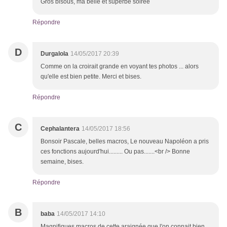
Gros bisous, ma belle et superbe soirée
Répondre
D
Durgalola
14/05/2017 20:39
Comme on la croirait grande en voyant tes photos ... alors
qu'elle est bien petite. Merci et bises.
Répondre
C
Cephalantera
14/05/2017 18:56
Bonsoir Pascale, belles macros, Le nouveau Napoléon a pris
ces fonctions aujourd'hui......... Ou pas.......<br /> Bonne
semaine, bises.
Répondre
B
baba
14/05/2017 14:10
Magnifiques macros de cette araignée que l'on connait bien.