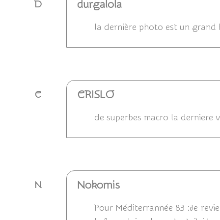
durgalola
D
la dernière photo est un grand b
Répondre
CRISLO
C
de superbes macro la derniere v
Répondre
Nokomis
N
Pour Méditerrannée 83 :Je revie