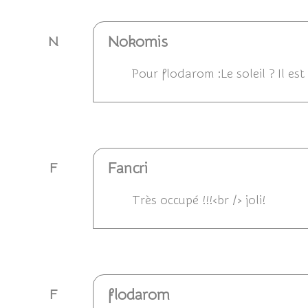
Nokomis
N
Pour flodarom :Le soleil ? Il est
Répondre
Fancri
F
Très occupé !!!<br /> joli!
Répondre
flodarom
F