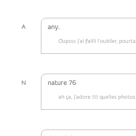
Répondre
any.
A
Oupsss j'ai failli l'oublier, pour
Répondre
nature 76
N
ah ça, j'adore !!!! quelles photo
Répondre