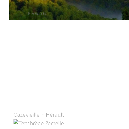
Tenthr
Cazevieille - Hérault