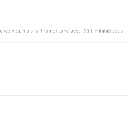
12/05/
 chez moi, mais la Tramontane avec !!!!!!!! HihihiBisous
12/05/2013
12/05