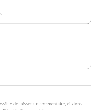
/2013 20:48
s
013 20:33
2013 20:28
ossible de laisser un commentaire, et dans