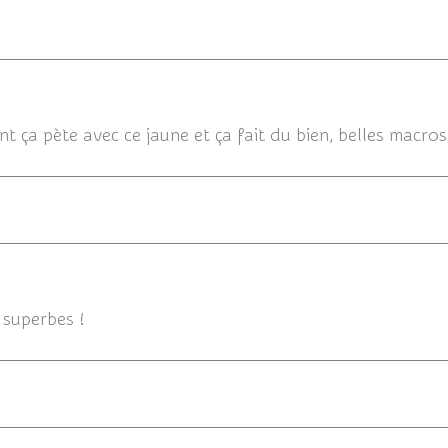
12/05/2013 2
tant ça pète avec ce jaune et ça fait du bien, belles macros,
12/05
s superbes !