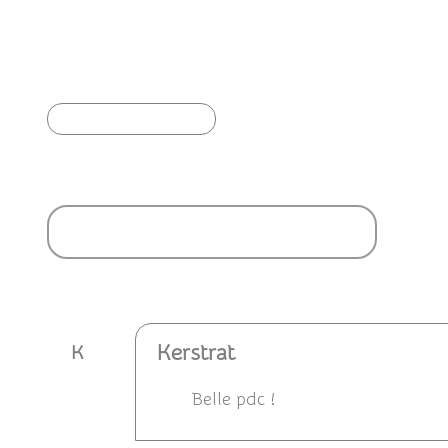
🥳 Joyeuse journée mondiale de l'abandon !
🎉
Article précédent
Ajouter un commentaire
Kerstrat
K
Belle pdc !