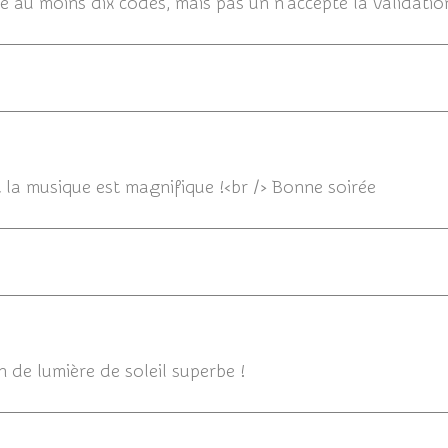
apé au moins dix codes, mais pas un n'accepte la validat
Et la musique est magnifique !<br /> Bonne soirée
 de lumière de soleil superbe !