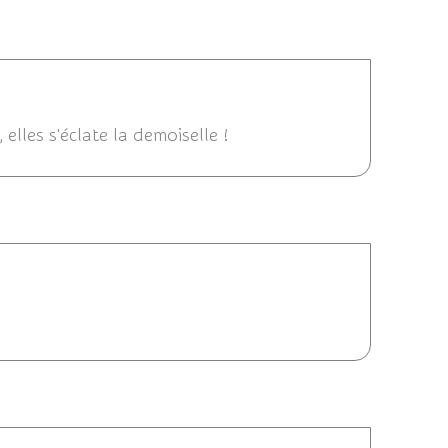
1:47
 elles s'éclate la demoiselle !
/2013 21:44