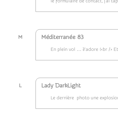
le formulaire de contact, j'ai t
Répondre
Méditerranée 83
M
En plein vol ... J'adore !<br /> 
Répondre
Lady DarkLight
L
Le dernière photo une explosion
Répondre