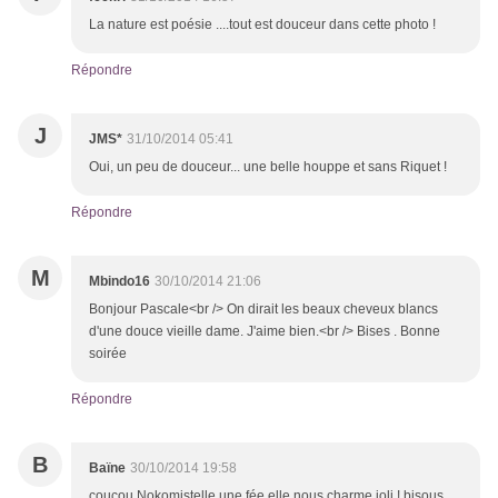
La nature est poésie ....tout est douceur dans cette photo !
Répondre
J
JMS*
31/10/2014 05:41
Oui, un peu de douceur... une belle houppe et sans Riquet !
Répondre
M
Mbindo16
30/10/2014 21:06
Bonjour Pascale<br /> On dirait les beaux cheveux blancs
d'une douce vieille dame. J'aime bien.<br /> Bises . Bonne
soirée
Répondre
B
Baïne
30/10/2014 19:58
coucou Nokomistelle une fée elle nous charme joli ! bisous