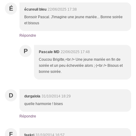
É
écureuil bleu
22/06/2025 17:38
Bonsoir Pascal. J'imagine une jeune mariée... Bonne soirée
et bisous
Répondre
P
Pascale MD
22/06/2025 17:48
Coucou Brigitte,<br /> Une jeune mariée en fin de
soirée et un peu échevelée alors ;-)<br /> Bisous et
bonne soirée.
D
durgalola
31/10/2014 18:29
quelle harmonie ! bises
Répondre
F
feekri
31/10/2014 16:57