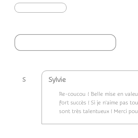
Article précédent
Ajouter un commentaire
Sylvie
S
Re-coucou ! Belle mise en vale
fort succès ! Si je n'aime pas to
sont très talentueux ! Merci pour 
Répondre