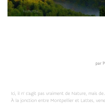
Une galerie d'
par 
Ici, il n' s'agit pas vraiment de Nature, mais 
À la jonction entre Montpellier et Lattes, ven