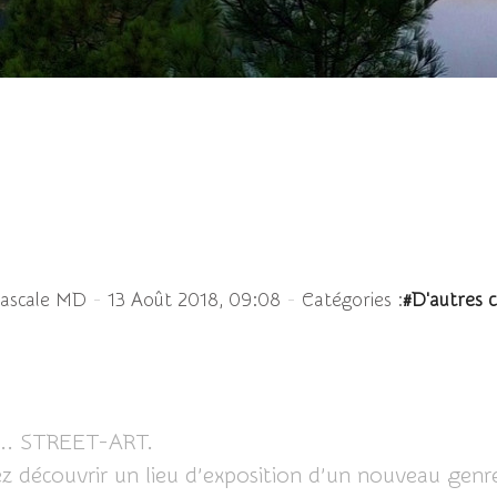
art sous l'autoroute - L
-
-
Pascale MD
13 Août 2018, 09:08
Catégories :
#D'autres 
de... STREET-ART.
ez découvrir un lieu d’exposition d’un nouveau genre