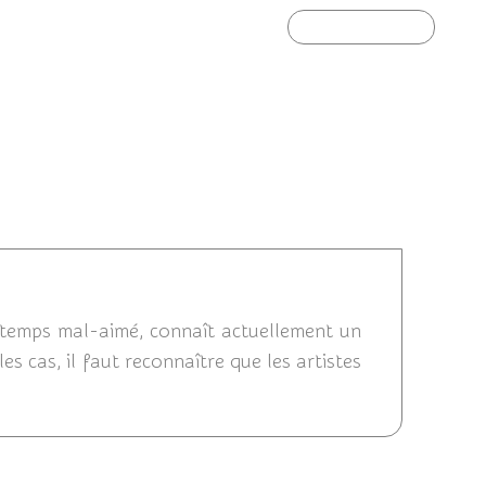
Article suivant
 11:06
gtemps mal-aimé, connaît actuellement un
es cas, il faut reconnaître que les artistes