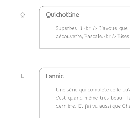
Quichottine
Q
Superbes !!!<br /> J'avoue que 
découverte, Pascale.<br /> Bises
Répondre
Lannic
L
Une série qui complète celle qu'
c'est quand même très beau. Ta 
dernière. Et j'ai vu aussi que Ch
Répondre