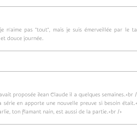
19
je n'aime pas "tout", mais je suis émerveillée par le t
 et douce journée.
31/10/201
avait proposée Jean Claude il a quelques semaines.<br />
série en apporte une nouvelle preuve si besoin était.<b
arlie, ton flamant nain, est aussi de la partie.<br />