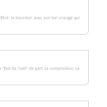
 17:43
éféré: le bourdon avec son bel orangé qui
/09/2018 18:58
 "fait de l'oeil" de part sa composition, sa