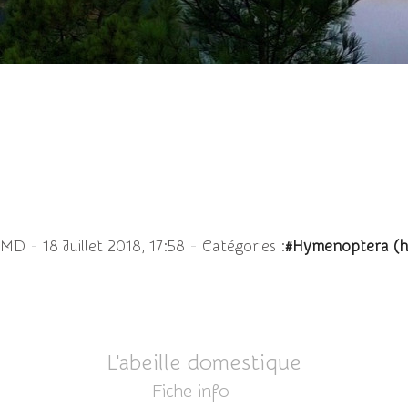
ille des Hyménoptères, j
-
-
e MD
18 Juillet 2018, 17:58
Catégories :
#Hymenoptera (ho
L'abeille domestique
Fiche info
ICI