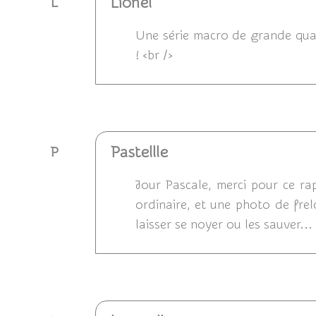
Lionel
L
Une série macro de grande qualit
! <br />
Répondre
Pastellle
P
Jour Pascale, merci pour ce ra
ordinaire, et une photo de frelo
laisser se noyer ou les sauver...
Répondre