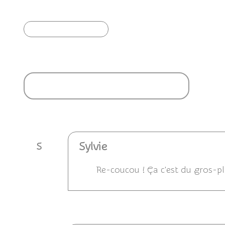
Article précédent
Ajouter un commentaire
Sylvie
S
Re-coucou ! Ça c'est du gros-pla
Répondre