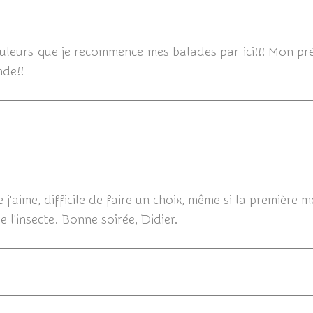
16/09/2018
ouleurs que je recommence mes balades par ici!!! Mon pr
nde!!
15
aime, difficile de faire un choix, même si la première me
e l'insecte. Bonne soirée, Didier.