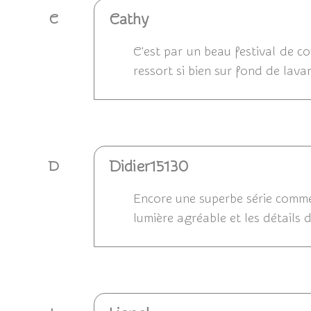
Cathy
C
C'est par un beau festival de c
ressort si bien sur fond de lava
Répondre
Didier15130
D
Encore une superbe série comme j'
lumière agréable et les détails d
Répondre