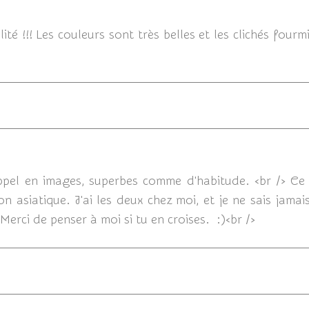
15/09/2018
é !!! Les couleurs sont très belles et les clichés fourm
14/09/
ppel en images, superbes comme d'habitude. <br /> Ce q
n asiatique. J'ai les deux chez moi, et je ne sais jamais
 Merci de penser à moi si tu en croises. :)<br />