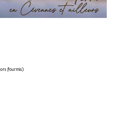
e voudrai...
rs fourmis)