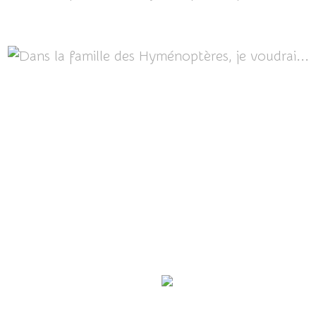
Bourdon des champs
Abeilles charpentière