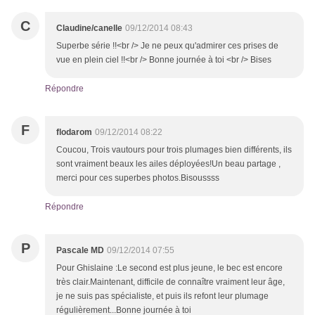
C
Claudine/canelle
09/12/2014 08:43
Superbe série !!<br /> Je ne peux qu'admirer ces prises de
vue en plein ciel !!<br /> Bonne journée à toi <br /> Bises
Répondre
F
flodarom
09/12/2014 08:22
Coucou, Trois vautours pour trois plumages bien différents, ils
sont vraiment beaux les ailes déployées!Un beau partage ,
merci pour ces superbes photos.Bisoussss
Répondre
P
Pascale MD
09/12/2014 07:55
Pour Ghislaine :Le second est plus jeune, le bec est encore
très clair.Maintenant, difficile de connaître vraiment leur âge,
je ne suis pas spécialiste, et puis ils refont leur plumage
régulièrement...Bonne journée à toi