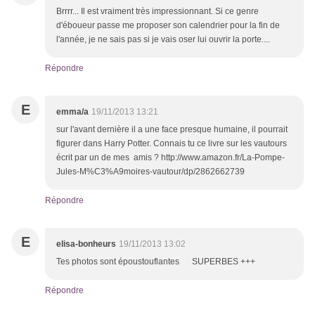
Brrrr... Il est vraiment très impressionnant. Si ce genre
d'éboueur passe me proposer son calendrier pour la fin de
l'année, je ne sais pas si je vais oser lui ouvrir la porte....
Répondre
E
emma/a
19/11/2013 13:21
sur l'avant dernière il a une face presque humaine, il pourrait
figurer dans Harry Potter. Connais tu ce livre sur les vautours
écrit par un de mes amis ? http://www.amazon.fr/La-Pompe-
Jules-M%C3%A9moires-vautour/dp/2862662739
Répondre
E
elisa-bonheurs
19/11/2013 13:02
Tes photos sont époustouflantes SUPERBES +++
Répondre