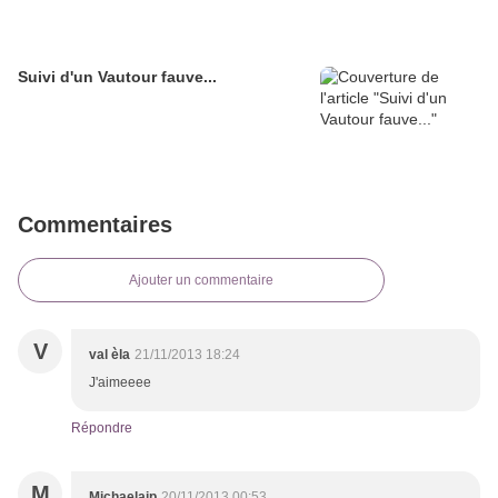
Suivi d'un Vautour fauve...
Commentaires
Ajouter un commentaire
V
val èla
21/11/2013 18:24
J'aimeeee
Répondre
M
Michaelajp
20/11/2013 00:53