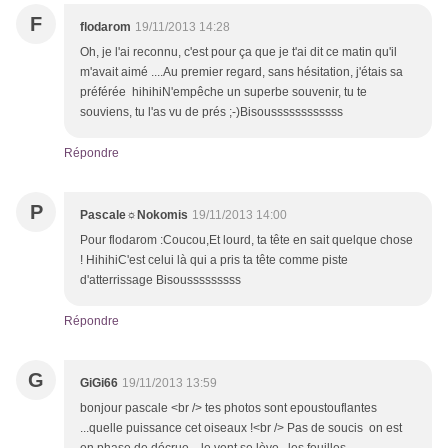
F
flodarom
19/11/2013 14:28
Oh, je l'ai reconnu, c'est pour ça que je t'ai dit ce matin qu'il
m'avait aimé ....Au premier regard, sans hésitation, j'étais sa
préférée hihihiN'empêche un superbe souvenir, tu te
souviens, tu l'as vu de prés ;-)Bisoussssssssssss
Répondre
P
Pascale☼Nokomis
19/11/2013 14:00
Pour flodarom :Coucou,Et lourd, ta tête en sait quelque chose
! HihihiC'est celui là qui a pris ta tête comme piste
d'atterrissage Bisousssssssss
Répondre
G
GiGi66
19/11/2013 13:59
bonjour pascale <br /> tes photos sont epoustouflantes
...quelle puissance cet oiseaux !<br /> Pas de soucis on est