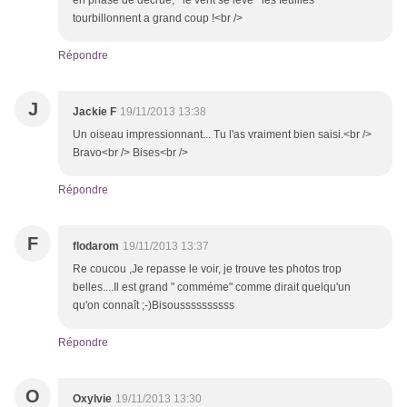
en phase de décrue, le vent se lève les feuilles
tourbillonnent a grand coup !<br />
Répondre
J
Jackie F
19/11/2013 13:38
Un oiseau impressionnant... Tu l'as vraiment bien saisi.<br />
Bravo<br /> Bises<br />
Répondre
F
flodarom
19/11/2013 13:37
Re coucou ,Je repasse le voir, je trouve tes photos trop
belles....Il est grand " comméme" comme dirait quelqu'un
qu'on connaît ;-)Bisoussssssssss
Répondre
O
Oxylvie
19/11/2013 13:30