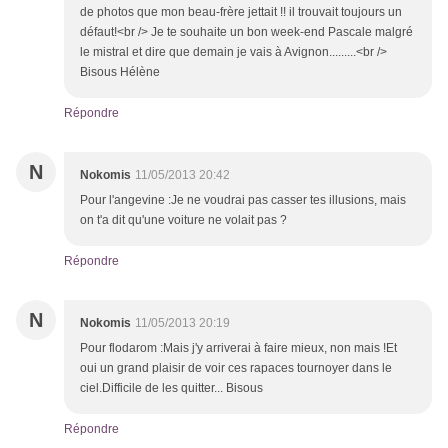
de photos que mon beau-frère jettait !! il trouvait toujours un
défaut!<br /> Je te souhaite un bon week-end Pascale malgré
le mistral et dire que demain je vais à Avignon.........<br />
Bisous Hélène
Répondre
N
Nokomis
11/05/2013 20:42
Pour l'angevine :Je ne voudrai pas casser tes illusions, mais
on t'a dit qu'une voiture ne volait pas ?
Répondre
N
Nokomis
11/05/2013 20:19
Pour flodarom :Mais j'y arriverai à faire mieux, non mais !Et
oui un grand plaisir de voir ces rapaces tournoyer dans le
ciel.Difficile de les quitter... Bisous
Répondre