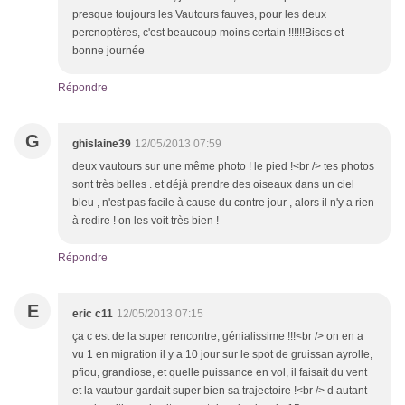
presque toujours les Vautours fauves, pour les deux
percnoptères, c'est beaucoup moins certain !!!!!!Bises et
bonne journée
Répondre
G
ghislaine39
12/05/2013 07:59
deux vautours sur une même photo ! le pied !<br /> tes photos
sont très belles . et déjà prendre des oiseaux dans un ciel
bleu , n'est pas facile à cause du contre jour , alors il n'y a rien
à redire ! on les voit très bien !
Répondre
E
eric c11
12/05/2013 07:15
ça c est de la super rencontre, génialissime !!!<br /> on en a
vu 1 en migration il y a 10 jour sur le spot de gruissan ayrolle,
pfiou, grandiose, et quelle puissance en vol, il faisait du vent
et la vautour gardait super bien sa trajectoire !<br /> d autant