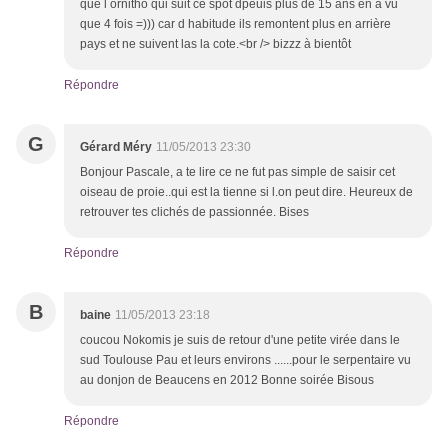
que l ornitho qui suit ce spot dpeuis plus de 15 ans en a vu
que 4 fois =))) car d habitude ils remontent plus en arrière
pays et ne suivent las la cote.<br /> bizzz à bientôt
Répondre
G
Gérard Méry
11/05/2013 23:30
Bonjour Pascale, a te lire ce ne fut pas simple de saisir cet
oiseau de proie..qui est la tienne si l.on peut dire. Heureux de
retrouver tes clichés de passionnée. Bises
Répondre
B
baine
11/05/2013 23:18
coucou Nokomis je suis de retour d'une petite virée dans le
sud Toulouse Pau et leurs environs ......pour le serpentaire vu
au donjon de Beaucens en 2012 Bonne soirée Bisous
Répondre