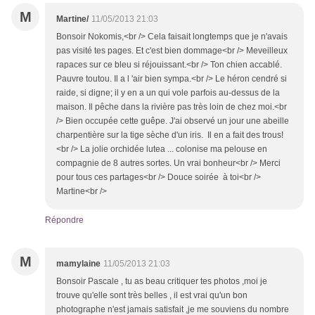
M
Martine/
11/05/2013 21:03
Bonsoir Nokomis,<br /> Cela faisait longtemps que je n'avais
pas visité tes pages. Et c'est bien dommage<br /> Meveilleux
rapaces sur ce bleu si réjouissant.<br /> Ton chien accablé.
Pauvre toutou. Il a l 'air bien sympa.<br /> Le héron cendré si
raide, si digne; il y en a un qui vole parfois au-dessus de la
maison. Il pêche dans la rivière pas très loin de chez moi.<br
/> Bien occupée cette guêpe. J'ai observé un jour une abeille
charpentière sur la tige sèche d'un iris. Il en a fait des trous!
<br /> La jolie orchidée lutea ... colonise ma pelouse en
compagnie de 8 autres sortes. Un vrai bonheur<br /> Merci
pour tous ces partages<br /> Douce soirée à toi<br />
Martine<br />
Répondre
M
mamylaine
11/05/2013 21:03
Bonsoir Pascale , tu as beau critiquer tes photos ,moi je
trouve qu'elle sont très belles , il est vrai qu'un bon
photographe n'est jamais satisfait ,je me souviens du nombre