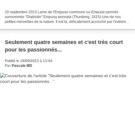
20 septembre 2023 Larve de l'Empuse commune ou Empuse pennée
surnommée "Diablotin" Empusa pennata (Thunberg, 1815) Une de nos
petites merveilles de la nature. Il est là, délicatement accroché par l'extrémité
de ses quatre pattes. Avec ses 3 à 4 cm de...
Seulement quatre semaines et c'est très court
pour les passionnés...
Publié le 18/09/2023 à 13:04
Par
Pascale MD