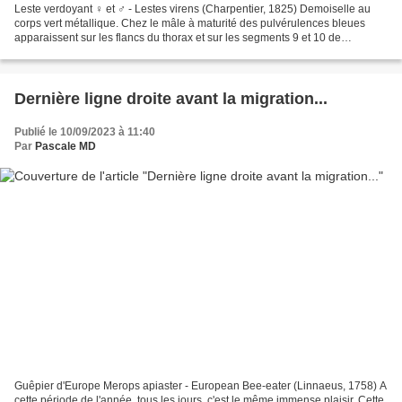
Leste verdoyant ♀ et ♂ - Lestes virens (Charpentier, 1825) Demoiselle au
corps vert métallique. Chez le mâle à maturité des pulvérulences bleues
apparaissent sur les flancs du thorax et sur les segments 9 et 10 de
l’abdomen. La partie postérieure de la...
Dernière ligne droite avant la migration...
Publié le 10/09/2023 à 11:40
Par
Pascale MD
Guêpier d'Europe Merops apiaster - European Bee-eater (Linnaeus, 1758) A
cette période de l'année, tous les jours, c'est le même immense plaisir. Cette