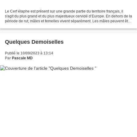
Le Cerf élaphe est présent sur une grande partie du territoire français, il
s'agit du plus grand et du plus majestueux cervidé d’Europe. En dehors de la
période de rut, mâles et femelles vivent séparément. Les mâles peuvent être
solitaires ou à plusieurs....
Quelques Demoiselles
Publié le 10/09/2023 à 13:14
Par
Pascale MD