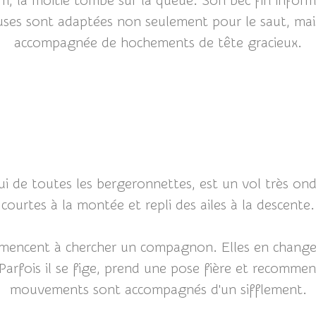
m, la moitié tombe sur la queue. Son bec fin inform
ieuses sont adaptées non seulement pour le saut, ma
accompagnée de hochements de tête gracieux.
i de toutes les bergeronnettes, est un vol très ond
courtes à la montée et repli des ailes à la descente.
mmencent à chercher un compagnon. Elles en chang
rfois il se fige, prend une pose fière et recommen
mouvements sont accompagnés d'un sifflement.