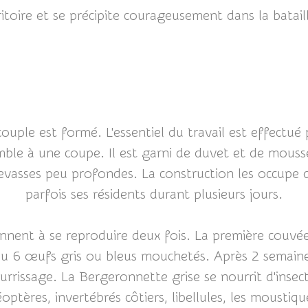
toire et se précipite courageusement dans la bataill
ple est formé. L'essentiel du travail est effectué p
mble à une coupe. Il est garni de duvet et de mouss
revasses peu profondes. La construction les occupe d
parfois ses résidents durant plusieurs jours.
nnent à se reproduire deux fois. La première couvée
ou 6 œufs gris ou bleus mouchetés. Après 2 semaines
rrissage. La Bergeronnette grise se nourrit d'insecte
éoptères, invertébrés côtiers, libellules, les moustique