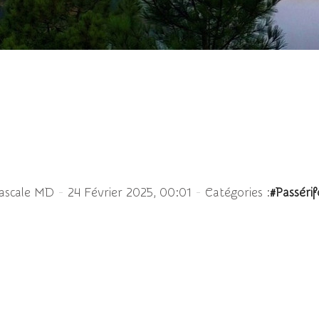
Bergeronnette grise
-
-
ascale MD
24 Février 2025, 00:01
Catégories :
#Passéri