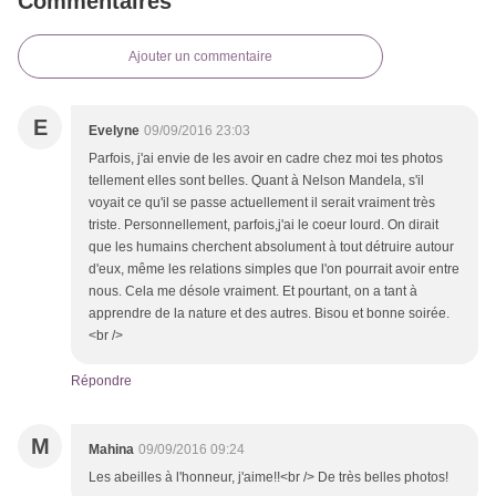
Commentaires
Ajouter un commentaire
E
Evelyne
09/09/2016 23:03
Parfois, j'ai envie de les avoir en cadre chez moi tes photos
tellement elles sont belles. Quant à Nelson Mandela, s'il
voyait ce qu'il se passe actuellement il serait vraiment très
triste. Personnellement, parfois,j'ai le coeur lourd. On dirait
que les humains cherchent absolument à tout détruire autour
d'eux, même les relations simples que l'on pourrait avoir entre
nous. Cela me désole vraiment. Et pourtant, on a tant à
apprendre de la nature et des autres. Bisou et bonne soirée.
<br />
Répondre
M
Mahina
09/09/2016 09:24
Les abeilles à l'honneur, j'aime!!<br /> De très belles photos!