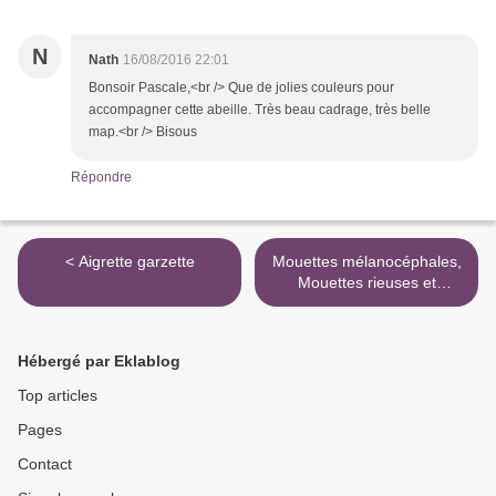
N
Nath
16/08/2016 22:01
Bonsoir Pascale,<br /> Que de jolies couleurs pour
accompagner cette abeille. Très beau cadrage, très belle
map.<br /> Bisous
Répondre
< Aigrette garzette
Mouettes mélanocéphales,
Mouettes rieuses et
Goélands Leucophées >
Hébergé par Eklablog
Top articles
Pages
Contact