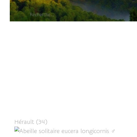
Abeille
Hérault (34)