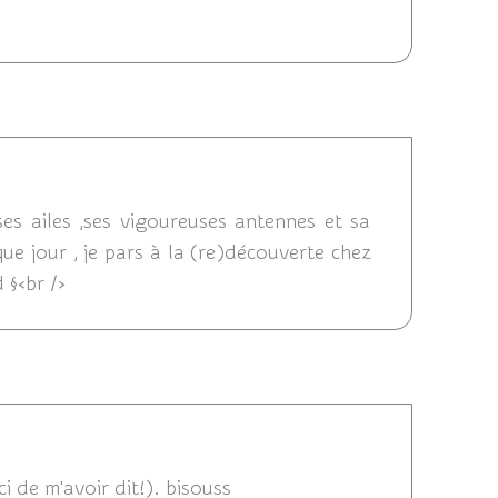
2014 11:21
es ailes ,ses vigoureuses antennes et sa
que jour , je pars à la (re)découverte chez
d §<br />
 11:06
ci de m'avoir dit!). bisouss