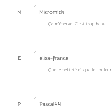
Micromick
M
Ça m'énerve! C'est trop beau...
Répondre
elisa-france
E
Quelle netteté et quelle couleur .
Répondre
Pascal44
P