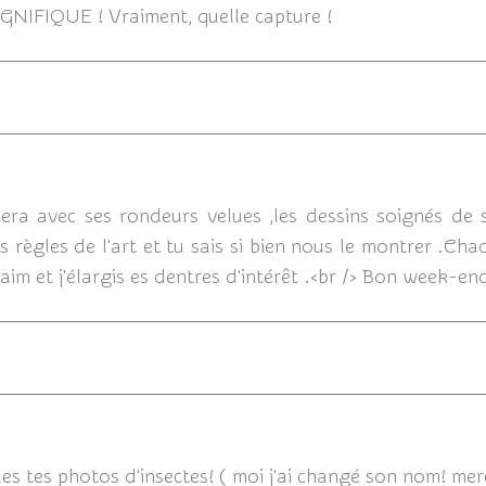
MAGNIFIQUE ! Vraiment, quelle capture !
02/08/
era avec ses rondeurs velues ,les dessins soignés de s
 règles de l'art et tu sais si bien nous le montrer .Cha
faim et j'élargis es dentres d'intérêt .<br /> Bon week-en
02/08/2014
lles tes photos d'insectes! ( moi j'ai changé son nom! mer