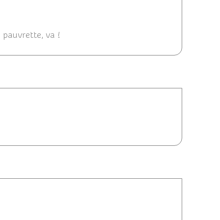
2014 00:54
 pauvrette, va !
2014 22:23
08/2014 19:47