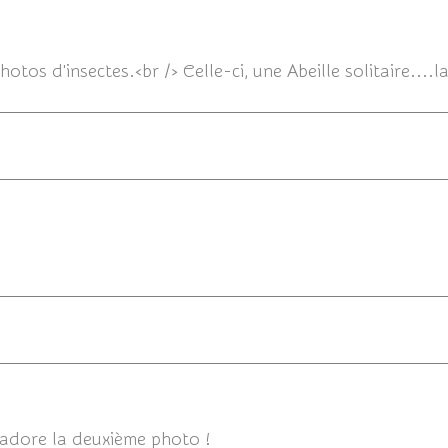
04/08/
tos d'insectes.<br /> Celle-ci, une Abeille solitaire....la
02/08/
02/
J'adore la deuxième photo !