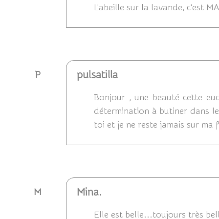
L'abeille sur la lavande, c'est 
Répondre
pulsatilla
P
Bonjour , une beauté cette euc
détermination à butiner dans les
toi et je ne reste jamais sur ma 
Répondre
Mina.
M
Elle est belle...toujours très be