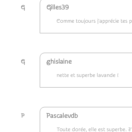
Gilles39
G
Comme toujours j'apprécie tes pho
Répondre
ghislaine
G
nette et superbe lavande !
Répondre
Pascalevdb
P
Toute dorée, elle est superbe. 