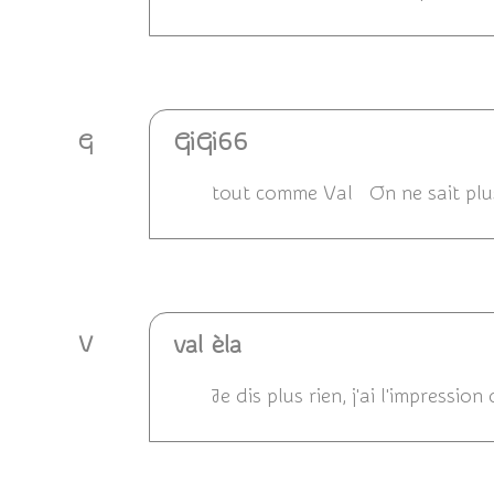
Répondre
GiGi66
G
tout comme Val On ne sait plu
Répondre
val èla
V
Je dis plus rien, j'ai l'impress
Répondre