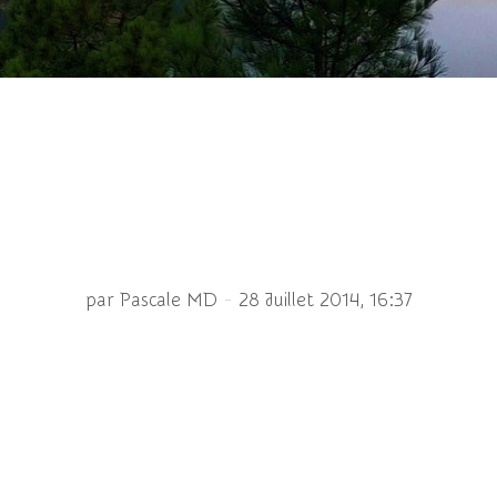
 solitaire - Eucera longi
-
par Pascale MD
28 Juillet 2014, 16:37