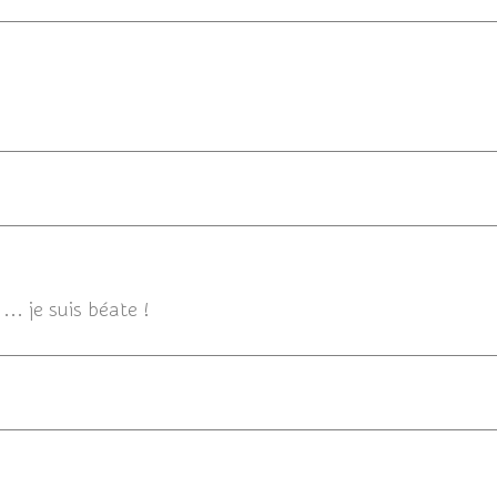
02/0
02
.. je suis béate !
02/08/