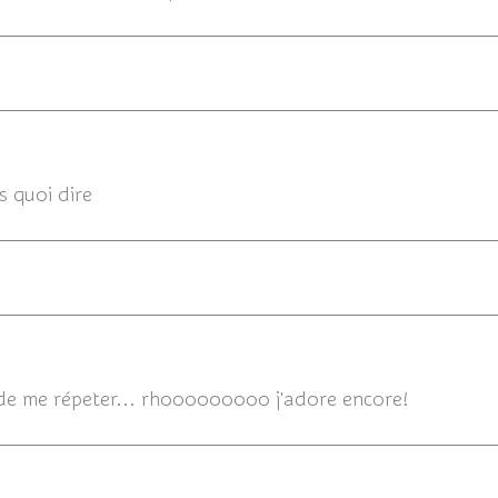
02/08/20
s quoi dire
02/08/201
ion de me répeter... rhooooooooo j'adore encore!