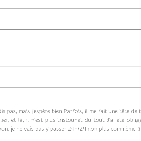
21/07/
is pas, mais j'espère bien.Parfois, il me fait une tête de
lier, et là, il n'est plus tristounet du tout J'ai été oblig
bon, je ne vais pas y passer 24h/24 non plus commème !!!