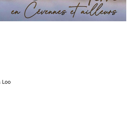
ime !
 Loo