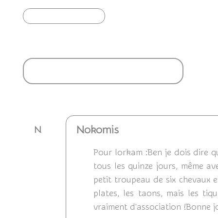
Article précédent
Ajouter un commentaire
Nokomis
N
Pour lorkam :Ben je dois dire qu
tous les quinze jours, même av
petit troupeau de six chevaux e
plates, les taons, mais les ti
vraiment d'association !Bonne jo