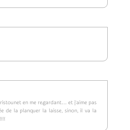
21/07/2011 12:43
2011 12:38
 tristounet en me regardant... et j'aime pas
ée de la planquer la laisse, sinon, il va la
!!!