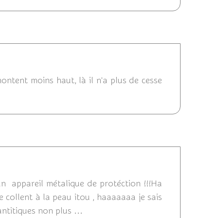
2011 12:47
ntent moins haut, là il n'a plus de cesse
21/07/2011 12:43
un appareil métalique de protéction !!!Ha
se collent à la peau itou , haaaaaaa je sais
antitiques non plus ...