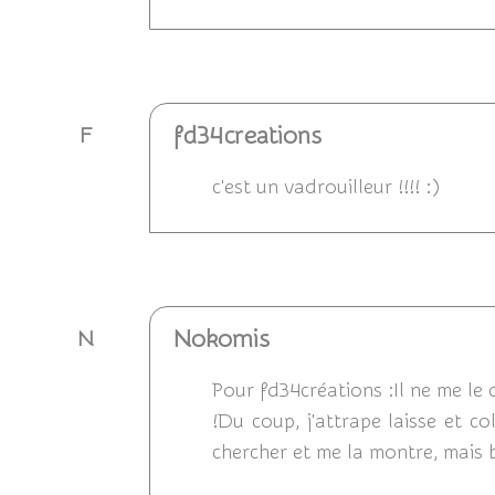
Répondre
fd34creations
F
c'est un vadrouilleur !!!! :)
Répondre
Nokomis
N
Pour fd34créations :Il ne me le d
!Du coup, j'attrape laisse et col
chercher et me la montre, mais 