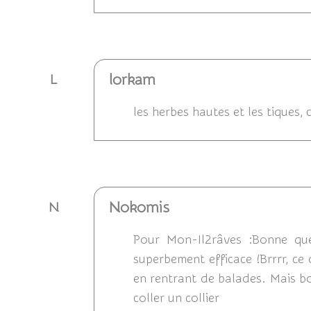
Répondre
lorkam
L
les herbes hautes et les tiques,
Répondre
Nokomis
N
Pour Mon-Il2râves :Bonne ques
superbement efficace !Brrrr, ce q
en rentrant de balades. Mais bo
coller un collier