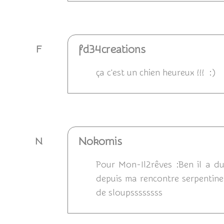
Répondre
fd34creations
F
ça c'est un chien heureux !!! :)
Répondre
Nokomis
N
Pour Mon-Il2rêves :Ben il a du 
depuis ma rencontre serpentine, j
de sloupssssssss