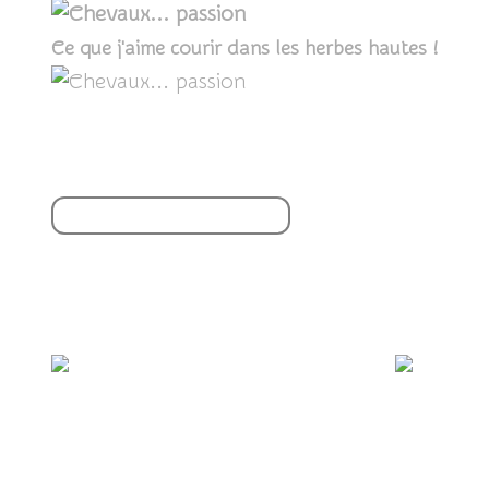
Ce que j'aime courir dans les herbes hautes !
Partager cet article
S'inscrire à la newsletter
Vous aimerez aussi :
🥳 Joyeuse journée mondiale de l'abandon !
🎉