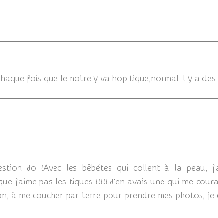
21/07/201
 chaque fois que le notre y va hop tique,normal il y a de
21/07/
tion Jo !Avec les bêbétes qui collent à la peau, j'a
ue j'aime pas les tiques !!!!!!J'en avais une qui me cour
n, à me coucher par terre pour prendre mes photos, je c