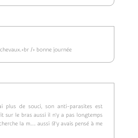
1 15:02
s chevaux.<br /> bonne journée
2011 12:50
i plus de souci, son anti-parasites est
ait sur le bras aussi il n'y a pas longtemps
herche la m... aussi !J'y avais pensé à me