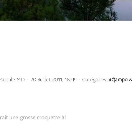
a promenade! Ce que j'a
-
-
Pascale MD
20 Juillet 2011, 18:44
Catégories :
#Gampo &
ait une grosse croquette !!!