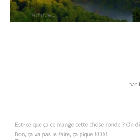
Ah l
par 
Est-ce que ça ce mange cette chose ronde ? On dir
Bon, ça va pas le faire, ça pique !!!!!!!!