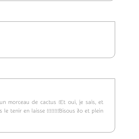
21/07/2011 12:36
2011 12:28
 un morceau de cactus !Et oui, je sais, et
e tenir en laisse !!!!!!!!Bisous Jo et plein