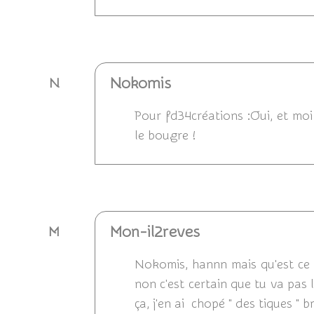
Répondre
Nokomis
N
Pour fd34créations :Oui, et moi
le bougre !
Répondre
Mon-il2reves
M
Nokomis, hannn mais qu'est ce 
non c'est certain que tu va pas l
ça, j'en ai chopé " des tiques " b