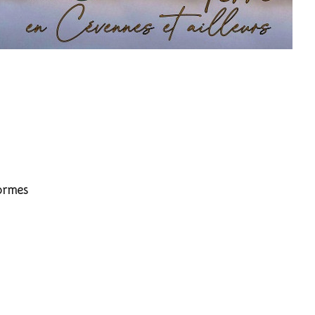
ue vocifère
formes