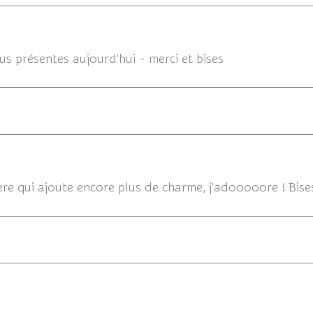
23/02
us présentes aujourd'hui - merci et bises
ère qui ajoute encore plus de charme, j'adooooore ! Bise
23/