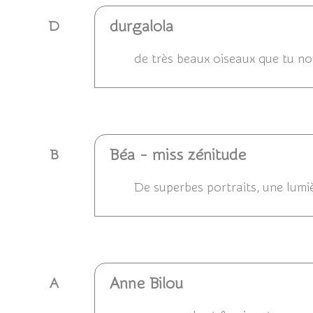
durgalola
D
de très beaux oiseaux que tu no
Répondre
Béa - miss zénitude
B
De superbes portraits, une lumi
Répondre
Anne Bilou
A