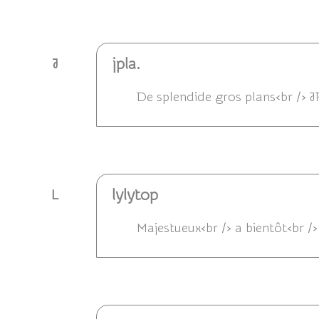
Répondre
jpla.
J
De splendide gros plans<br /> J
Répondre
lylytop
L
Majestueux<br /> a bientôt<br /> 
Répondre