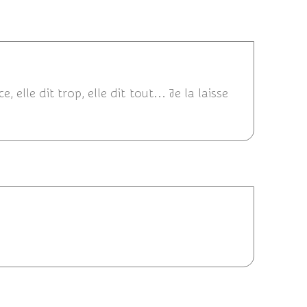
02/03/2015 12:49
elle dit trop, elle dit tout... Je la laisse
2:59