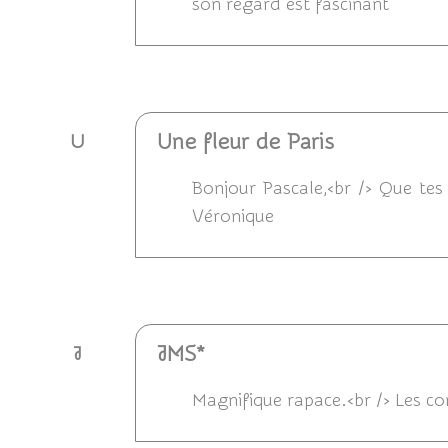
son regard est fascinant
Répondre
Une fleur de Paris
U
Bonjour Pascale,<br /> Que tes 
Véronique
Répondre
JMS*
J
Magnifique rapace.<br /> Les con