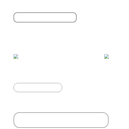
S'inscrire à la newsletter
Vous aimerez aussi :
Vautour Fauve
Article précédent
Ajouter un commentaire