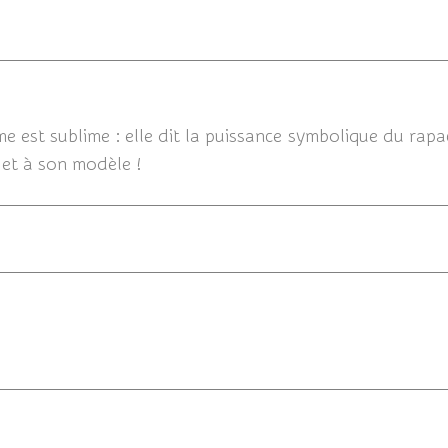
e est sublime : elle dit la puissance symbolique du rapace, 
..et à son modèle !
23/02/2015 2