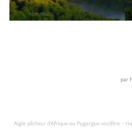
Aigle pêch
par 
Aigle pêcheur d'Afrique ou Pygargue vocifère - Hal