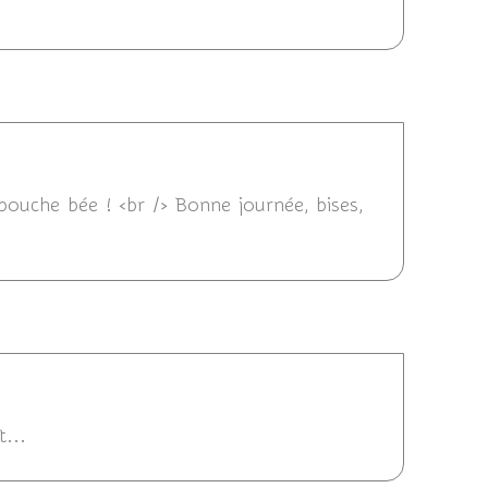
23/02/2015 10:27
 bouche bée ! <br /> Bonne journée, bises,
 09:05
...