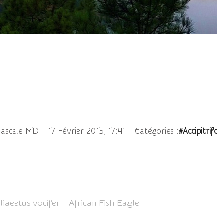
eur d'Afrique ou Pygarg
-
-
Pascale MD
17 Février 2015, 17:41
Catégories :
#Accipitri
iaeetus vocifer - African Fish Eagle