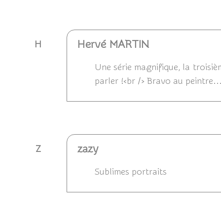
Hervé MARTIN
H
Une série magnifique, la troisièm
parler !<br /> Bravo au peintre.
Répondre
zazy
Z
Sublimes portraits
Répondre