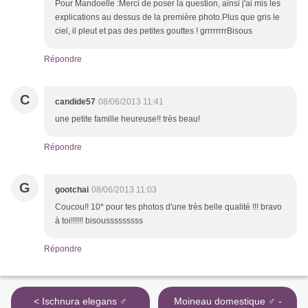
Pour Mandoelle :Merci de poser la question, ainsi j'ai mis les
explications au dessus de la première photo.Plus que gris le
ciel, il pleut et pas des petites gouttes ! grrrrrrrrBisous
Répondre
C
candide57
08/06/2013 11:41
une petite famille heureuse!! très beau!
Répondre
G
gootchai
08/06/2013 11:03
Coucou!! 10* pour tes photos d'une très belle qualité !!! bravo
à toi!!!!!! bisousssssssss
Répondre
< Ischnura elegans ♂
Moineau domestique ♂ -