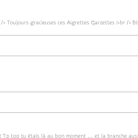
13/10/
/> Toujours gracieuses ces Aigrettes Garzettes !<br /> B
13/10/2012 10
13/10/2012 
! Tp top tu étais là au bon moment ... et la branche auss