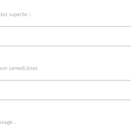
13/1
'est superbe !
 bon samedi,bises
issage..