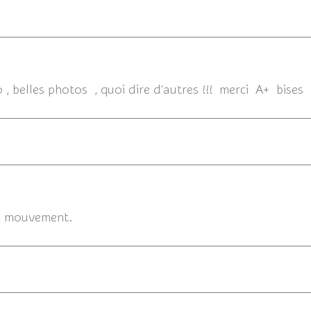
13/
o , belles photos , quoi dire d'autres !!! merci A+ bises
13/10/201
en mouvement.