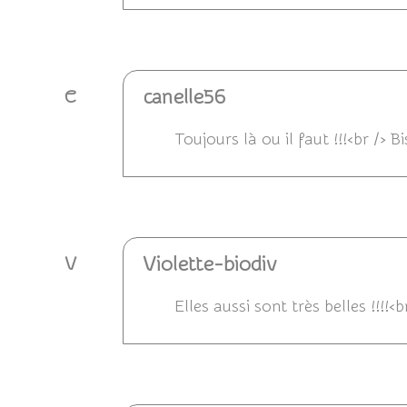
Répondre
canelle56
C
Toujours là ou il faut !!!<br /> B
Répondre
Violette-biodiv
V
Elles aussi sont très belles !!!!
Répondre