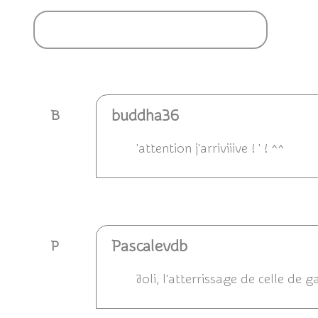
Ajouter un commentaire
buddha36
B
'attention j'arriviiive ! ' ! ^^
Répondre
Pascalevdb
P
Joli, l'atterrissage de celle de g