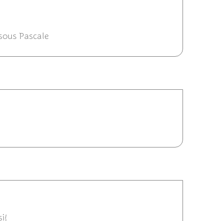
2012 11:07
isous Pascale
:58
10:14
i!