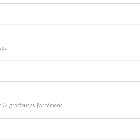
13/10
ises
<br /> gracieuses forcément