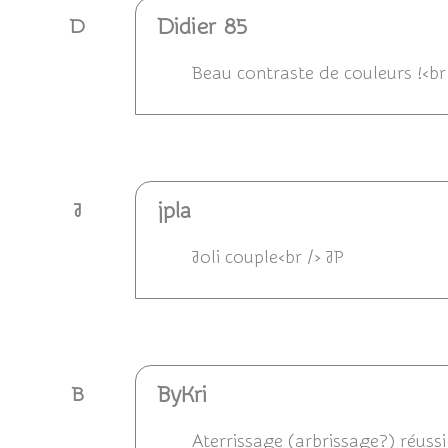
Didier 85
D
Beau contraste de couleurs !<br 
Répondre
jpla
J
Joli couple<br /> JP
Répondre
ByKri
B
Aterrissage (arbrissage?) réussi