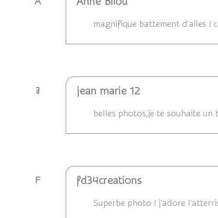
Anne Bilou
A
magnifique battement d'ailes ! c
Répondre
jean marie 12
J
belles photos,je te souhaite un
Répondre
fd34creations
F
Superbe photo ! j'adore l'atterr