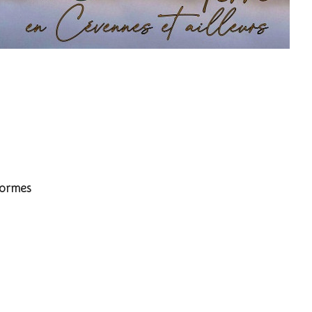
garzetta
formes