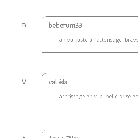
Répondre
beberum33
B
ah oui juste à l'atterisage brav
Répondre
val èla
V
arbrissage en vue. belle prise 
Répondre