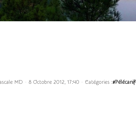
es garzettes - Egretta 
-
-
ascale MD
8 Octobre 2012, 17:40
Catégories :
#Pélécani