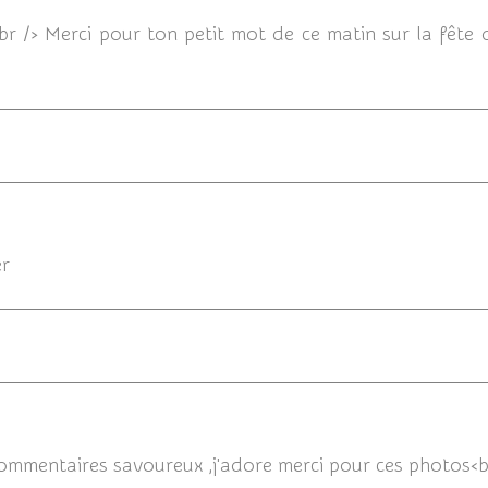
r<br /> Merci pour ton petit mot de ce matin sur la fête 
16/06/2013
r
16/06/20
commentaires savoureux ,j'adore merci pour ces photos<