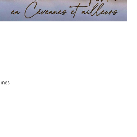
 - Little Egret
rmes