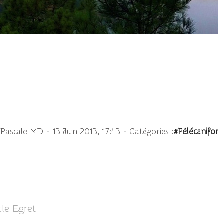
ettes - Egretta garzetta
-
-
 Pascale MD
13 Juin 2013, 17:43
Catégories :
#Pélécanifo