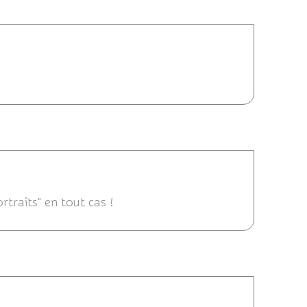
17/06/2013 11:36
17/06/2013 08:34
ortraits" en tout cas !
16/06/2013 22:32