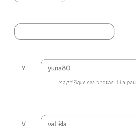
Ajouter un commentaire
yuna80
Y
Magnifique ces photos !! La pa
Répondre
val èla
V