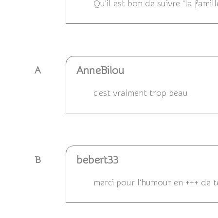
Qu'il est bon de suivre "la famil
Répondre
AnneBilou
A
c'est vraiment trop beau
Répondre
bebert33
B
merci pour l'humour en +++ de t
Répondre