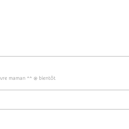
21/06/2
uvre maman ^^ @ bientôt
18/06/201