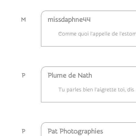
missdaphne44
M
Comme quoi l'appelle de l'estoma
Répondre
Plume de Nath
P
Tu parles bien l'aigrette toi, dis
Répondre
Pat Photographies
P