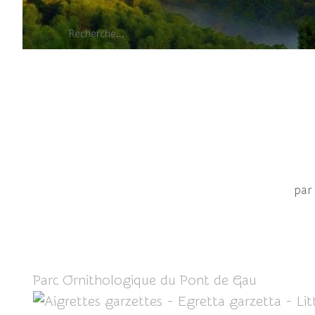
Aigrettes garz
par
Parc Ornithologique du Pont de Gau