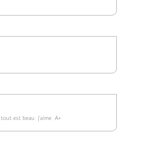
6/2013 20:02
2013 11:59
 tout est beau j'aime A+