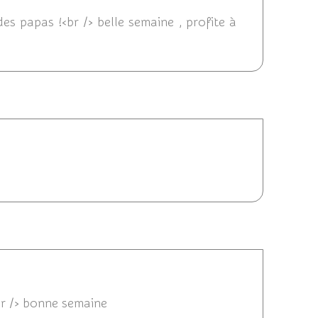
des papas !<br /> belle semaine , profite à
 22:05
13 14:52
br /> bonne semaine