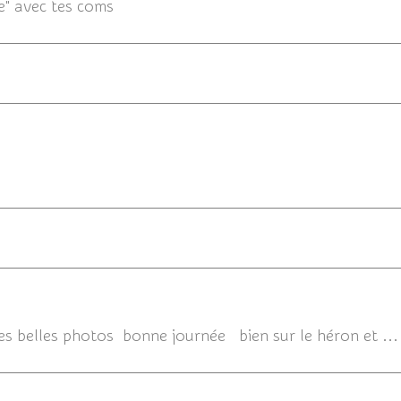
le" avec tes coms
17/0
17/06/
es belles photos bonne journée bien sur le héron et ...