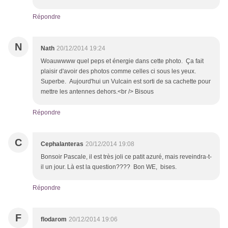
Répondre
N
Nath
20/12/2014 19:24
Woauwwww quel peps et énergie dans cette photo. Ça fait
plaisir d'avoir des photos comme celles ci sous les yeux.
Superbe. Aujourd'hui un Vulcain est sorti de sa cachette pour
mettre les antennes dehors.<br /> Bisous
Répondre
C
Cephalanteras
20/12/2014 19:08
Bonsoir Pascale, il est très joli ce patit azuré, mais reveindra-t-
il un jour. Là est la question???? Bon WE, bises.
Répondre
F
flodarom
20/12/2014 19:06