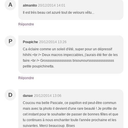
A
almanito
20/12/2014 14:01
Il est très beau cet azuré tout de velours vêtu...
Répondre
P
Poupiche
20/12/2014 13:26
Ca éclaire comme un soleil d'été, super pour un dépressif
hihihi.<br /> Deux macros impeccables, j'aurais été fier de les
faire.<br /> Grosssssssssssssss bisounoursssssssssssssss
petite poupichinetta.
Répondre
D
danae
20/12/2014 13:06
Coucou ma belle Pascale, ce papillon est peut-être commun
mais avec ta photo il devient d'une rare beauté ! Je profite de
cet instant pour te souhaiter de passer de bonnes fêtes et que
tu continues à nous enchanter toute l'année prochaine et les
suivantes. Merci beaucoup. Bises