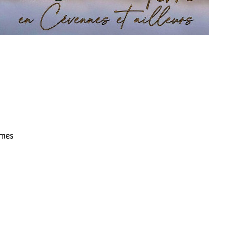
ile
rmes