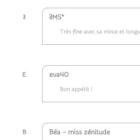
JMS*
J
Très fine avec sa mince et long
Répondre
eva40
E
Bon appétit !
Répondre
Béa - miss zénitude
B