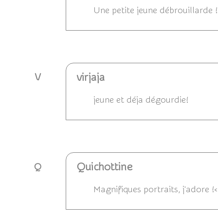
Une petite jeune débrouillarde ! 
Répondre
virjaja
V
jeune et déja dégourdie!
Répondre
Quichottine
Q
Magnifiques portraits, j'adore !