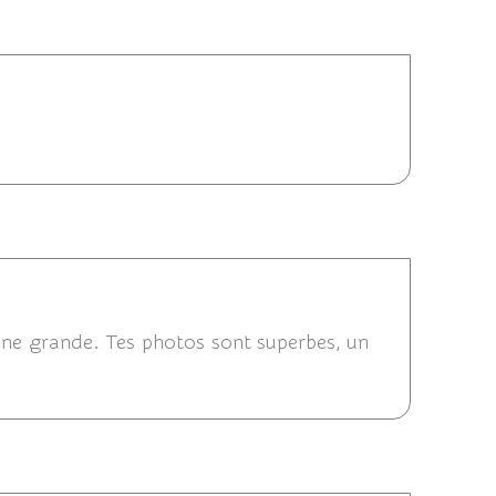
2015 06:53
13/08/2015 22:11
 une grande. Tes photos sont superbes, un