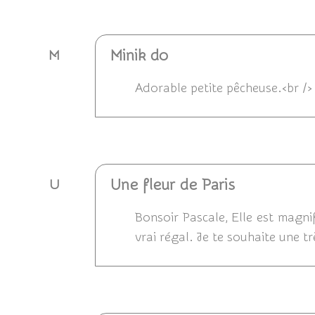
Répondre
Minik do
M
Adorable petite pêcheuse.<br />
Répondre
Une fleur de Paris
U
Bonsoir Pascale, Elle est magni
vrai régal. Je te souhaite une t
Répondre