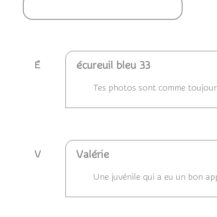
Ajouter un commentaire
écureuil bleu 33
É
Tes photos sont comme toujours 
Répondre
Valérie
V
Une juvénile qui a eu un bon appr
Répondre