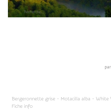
Be
par
Bergeronnette grise - Motacilla alba - White
Fiche info
ICI