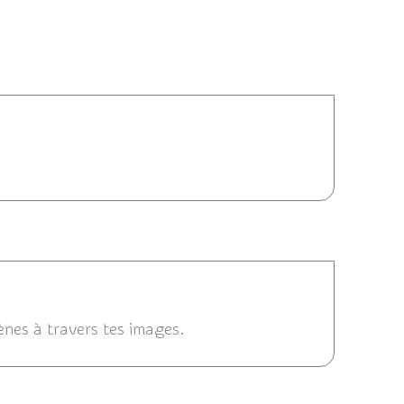
25/12/2022 10:01
15 15:09
cènes à travers tes images.