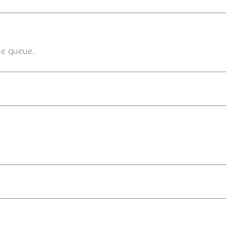
15/08/2015
ue queue.
15/08/201