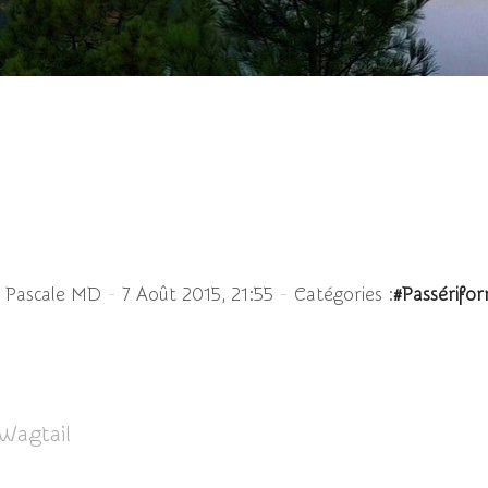
rgeronnette grise juvén
-
-
 Pascale MD
7 Août 2015, 21:55
Catégories :
#Passérifo
 Wagtail