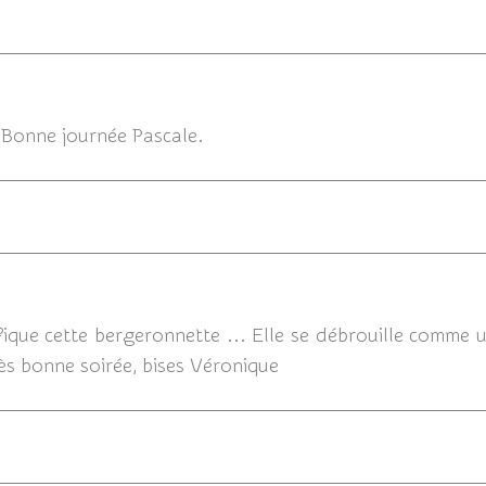
14/08/
 Bonne journée Pascale.
fique cette bergeronnette ... Elle se débrouille comme
rès bonne soirée, bises Véronique