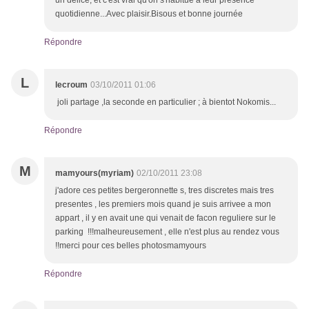
un délice, et c'est vrai qu'on s'habitue a leur présence
quotidienne...Avec plaisir.Bisous et bonne journée
Répondre
L
lecroum
03/10/2011 01:06
joli partage ,la seconde en particulier ; à bientot Nokomis...
Répondre
M
mamyours(myriam)
02/10/2011 23:08
j'adore ces petites bergeronnette s, tres discretes mais tres
presentes , les premiers mois quand je suis arrivee a mon
appart , il y en avait une qui venait de facon reguliere sur le
parking !!!malheureusement , elle n'est plus au rendez vous
!!merci pour ces belles photosmamyours
Répondre