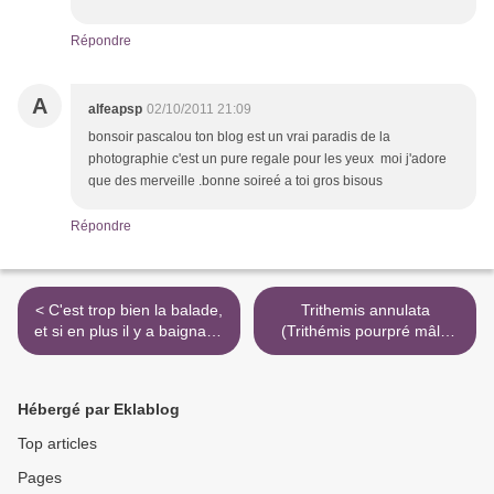
Répondre
A
alfeapsp
02/10/2011 21:09
bonsoir pascalou ton blog est un vrai paradis de la
photographie c'est un pure regale pour les yeux moi j'adore
que des merveille .bonne soireé a toi gros bisous
Répondre
< C'est trop bien la balade,
Trithemis annulata
et si en plus il y a baignade
(Trithémis pourpré mâle
: que du bonheur !
mature)... >
Hébergé par Eklablog
Top articles
Pages