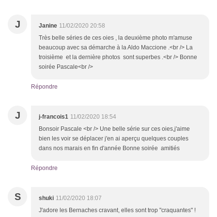
J
Janine
11/02/2020 20:58
Très belle séries de ces oies , la deuxième photo m'amuse
beaucoup avec sa démarche à la Aldo Maccione .<br /> La
troisième et la dernière photos sont superbes .<br /> Bonne
soirée Pascale<br />
Répondre
J
j-francois1
11/02/2020 18:54
Bonsoir Pascale <br /> Une belle série sur ces oies,j'aime
bien les voir se déplacer j'en ai aperçu quelques couples
dans nos marais en fin d'année Bonne soirée amitiés
Répondre
S
shuki
11/02/2020 18:07
J'adore les Bernaches cravant, elles sont trop "craquantes" !