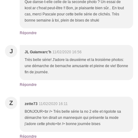
Que danse-t-elle celle de la seconde photo ? Un essai de
kost ar c'hoat peut-être !! Bon, je plaisante bien sûr... En tout
cas, merci Pascale pour cette belle série de clichés. Très
bonne semaine à toi, plein de bises de shuki
Répondre
J
JL Guianvarc'h
11/02/2020 16:56
Très belle série! J'adore la deuxième et la troisième photos:
une démarche de bernache amusante et pleine de vie! Bonne
fin de journée.
Répondre
Z
zette73
11/02/2020 16:11
BONJOUR<br /> Très belle série la no 2 elle et rigolote sa
démarche !on dirait un mannequin qui présente la mode
j'adore cette photo<br /> bonne journée bises
Répondre