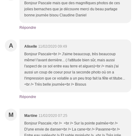
Bonjour Pascale mais que des magnifiques photos de ces
jolies bernaches que je découvre merci du beau partage
bonne journée bisou Claudine Daniel
Répondre
A
Aliselle
11/02/2020 09:49
Bonjour Pascale<br /> J'aime beaucoup, très beaucoup
même! l'avant dernière... ( l'attitude bien sûr, mais aussi
l'aspect de ce sol entre eau terre et algues)<br /> mais j'ai
aussi un coup de coeur pour la seconde photo où on a
l'impression que ce volatile a un peu trop fait la fête et titube...
<br /> Très belle journée<br /> Bisous
Répondre
M
Martine
11/02/2020 07:25
Bonjour Pascale,<br /> <br /> Sur la pointe palmée<br />
D'une envie de danser<br /> La cane<br /> Pavanne<br />
Entre eau salée<br /> Et sable moiré<br /> .<br /> Très jolie