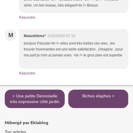
série. Un bel oiseau, très élégant<br /> Bisous
Répondre
M
Maïanthème*
11/02/2020 07:10
bonjour Pascale<br /> elles sont très belles ces oies , les
trouver hivernantes est une belle satisfaction , j'imagine , pour
ma part je n'en ai jamais vues .<br /> le gros plan est superbe
.
Répondre
< Une petite Demoiselle
Biches élaphes >
très expressive côté jardin
Hébergé par Eklablog
Top articles