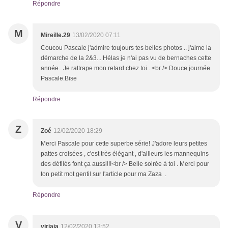
Répondre
M
Mireille.29
13/02/2020 07:11
Coucou Pascale j'admire toujours tes belles photos .. j'aime la
démarche de la 2&3... Hélas je n'ai pas vu de bernaches cette
année.. Je rattrape mon retard chez toi...<br /> Douce journée
Pascale.Bise
Répondre
Z
Zoé
12/02/2020 18:29
Merci Pascale pour cette superbe série! J'adore leurs petites
pattes croisées , c'est très élégant , d'ailleurs les mannequins
des défilés font ça aussi!!!<br /> Belle soirée à toi . Merci pour
ton petit mot gentil sur l'article pour ma Zaza .
Répondre
V
virjaja
12/02/2020 13:52