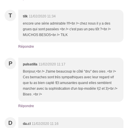
T
tilk
11/02/2020 11:34
encore une série admirable !!!!<br /> chez nous il y a des
grues qui sont passées <br /> c'est pas un peu tôt ?<br />
MUCHOS BESOS<br /> TILK
Répondre
P
pulsatilla
11/02/2020 11:17
Bonjour,<br /> J'aime beaucoup le côté "dru" des oies .<br />
Ces bernaches sont très sympathiques avec leur regard vif
que tu as bien capté !Et amusantes quand elles semblent
marcher avec la sophistication d'un top-modèle !(2 et 3)<br />
Bises .<br />
Répondre
D
da.cl
11/02/2020 11:16