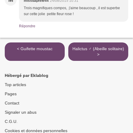
missdaphne44
24/08/2015 10:31
Trois magnifiques compos, j'aime beaucoup , il est superbe
sur cette jolie petite fleur rose !
Répondre
< Guifette moustac
Halictus ♂ (Abeille solitaire)
>
Hébergé par Eklablog
Top articles
Pages
Contact
Signaler un abus
C.G.U.
Cookies et données personnelles