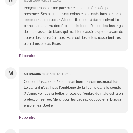
Nath
26/07/2014 11:41
Bonjour Pascale,Une jolie minette bien intéressée par ta
présence. Ses attitudes sont extras et tes fonds tons sur tons
l'entourent de douceur. Aller un 'tit bisous à dame colvert.Le
blanc que tu as vu derrière le nichoir des R. sont les bastings
de la terrasse. Un blanc qui m'a bien cassé les pieds avant de
trouver les bons réglages. Mais oui, les sujets ressortent très
bien dans ce cas.Bises
Répondre
M
Mandoelle
26/07/2014 10:48
Coucou Pascale<br /> on le sait bien, ils sont inséparables.
Le canard n'est-il pas l’emblème de la fidélité dans le couple
? J'aime voir ces si belles photos où l'ombre du mâle est là en
protection serrée. Merci pour tes cadeaux quotidiens. Bisous
ensoleillés. Joëlle
Répondre