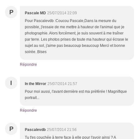
P
Pascale MD
25/07/2014 22:09
Pour Pascalevdb :Coucou Pascale,Dans la mesure du
possible, j'essaie de me mettre à hauteur de l'animal que je
photographie. Alors forcément, je suis souvent à me traîner
par terre. Les photos prises de toute ma hauteur qui écrase le
sujet au sol, j'aime pas beaucoup beaucoup Merci et bonne
soirée. Bises
Répondre
I
In the Mirror
25/07/2014 21:57
Pour moi aussi, l'avant dernière est ma préférée ! Magnifique
portrait...
Répondre
P
Pascalevdb
25/07/2014 21:56
Tu t'es couchée à terre face à elle pour l'avoir ainsi ? A