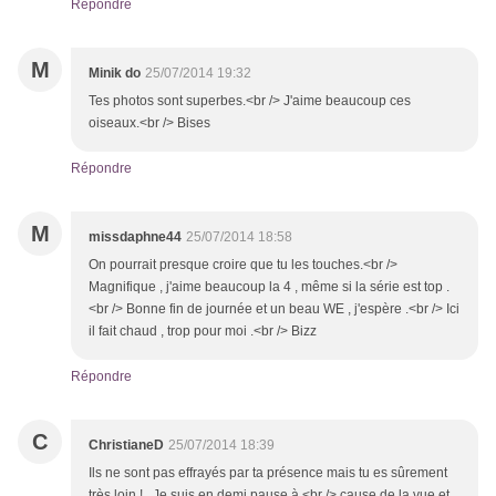
Répondre
M
Minik do
25/07/2014 19:32
Tes photos sont superbes.<br /> J'aime beaucoup ces
oiseaux.<br /> Bises
Répondre
M
missdaphne44
25/07/2014 18:58
On pourrait presque croire que tu les touches.<br />
Magnifique , j'aime beaucoup la 4 , même si la série est top .
<br /> Bonne fin de journée et un beau WE , j'espère .<br /> Ici
il fait chaud , trop pour moi .<br /> Bizz
Répondre
C
ChristianeD
25/07/2014 18:39
Ils ne sont pas effrayés par ta présence mais tu es sûrement
très loin ! . Je suis en demi pause à <br /> cause de la vue et