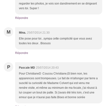
regarder tes photos, je vois son dandinement en se dirigeant
vers toi. Super !
Répondre
M
Mina.
25/07/2014 21:30
Elle pose pour toi...sympa cette complicité que vous avez
toutes les deux . Bisouss
Répondre
P
Pascale MD
25/07/2014 20:43
Pour ChristianeD :Coucou Christiane,Et bien non, les
apparences sont trompeuses. Le fait de m'allonger par terre a
suscité la curiosité de Madame Colvert qui est venu me
rendre visite, et même au minimum de ma focale, j'ai réussi à
lui couper un bout de patte. Si j'avais été très loin, c'est une
erreur que je n'aurai pas faite.Bises et bonne soirée