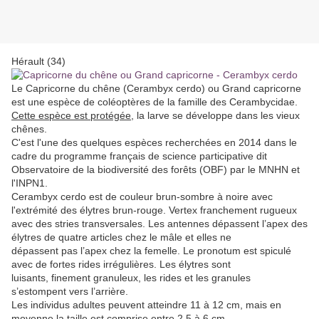
Hérault (34)
Le Capricorne du chêne (Cerambyx cerdo) ou Grand capricorne
est une espèce de coléoptères de la famille des Cerambycidae.
Cette espèce est protégée
, la larve se développe dans les vieux
chênes.
C'est l'une des quelques espèces recherchées en 2014 dans le
cadre du programme français de science participative dit
Observatoire de la biodiversité des forêts (OBF) par le MNHN et
l'INPN1.
Cerambyx cerdo est de couleur brun-sombre à noire avec
l'extrémité des élytres brun-rouge. Vertex franchement rugueux
avec des stries transversales. Les antennes dépassent l’apex des
élytres de quatre articles chez le mâle et elles ne
dépassent pas l’apex chez la femelle. Le pronotum est spiculé
avec de fortes rides irrégulières. Les élytres sont
luisants, finement granuleux, les rides et les granules
s’estompent vers l’arrière.
Les individus adultes peuvent atteindre 11 à 12 cm, mais en
moyenne la taille est comprise entre 2,5 à 6 cm.