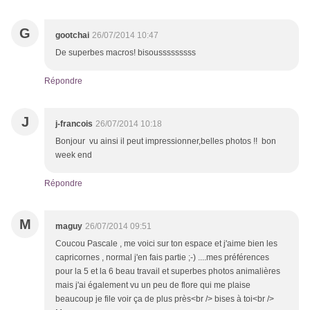
G
gootchai
26/07/2014 10:47
De superbes macros! bisousssssssss
Répondre
J
j-francois
26/07/2014 10:18
Bonjour vu ainsi il peut impressionner,belles photos !! bon
week end
Répondre
M
maguy
26/07/2014 09:51
Coucou Pascale , me voici sur ton espace et j'aime bien les
capricornes , normal j'en fais partie ;-) ....mes préférences
pour la 5 et la 6 beau travail et superbes photos animalières
mais j'ai également vu un peu de flore qui me plaise
beaucoup je file voir ça de plus près<br /> bises à toi<br />