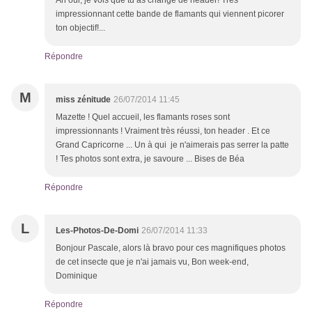
Ah oui, je vois que tu as changé de header! Très
impressionnant cette bande de flamants qui viennent picorer
ton objectif!...
Répondre
M
miss zénitude
26/07/2014 11:45
Mazette ! Quel accueil, les flamants roses sont
impressionnants ! Vraiment très réussi, ton header . Et ce
Grand Capricorne ... Un à qui je n'aimerais pas serrer la patte
! Tes photos sont extra, je savoure ... Bises de Béa
Répondre
L
Les-Photos-De-Domi
26/07/2014 11:33
Bonjour Pascale, alors là bravo pour ces magnifiques photos
de cet insecte que je n'ai jamais vu, Bon week-end,
Dominique
Répondre