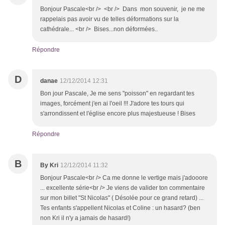
Bonjour Pascale<br /> <br /> Dans mon souvenir, je ne me
rappelais pas avoir vu de telles déformations sur la
cathédrale... <br /> Bises...non déformées..
Répondre
D
danae
12/12/2014 12:31
Bon jour Pascale, Je me sens "poisson" en regardant tes
images, forcément j'en ai l'oeil !!! J'adore tes tours qui
s'arrondissent et l'église encore plus majestueuse ! Bises
Répondre
B
By Kri
12/12/2014 11:32
Bonjour Pascale<br /> Ca me donne le vertige mais j'adooore
... excellente série<br /> Je viens de valider ton commentaire
sur mon billet "St Nicolas" ( Désolée pour ce grand retard) ...
Tes enfants s'appellent Nicolas et Coline : un hasard? (ben
non Kri il n'y a jamais de hasard!)