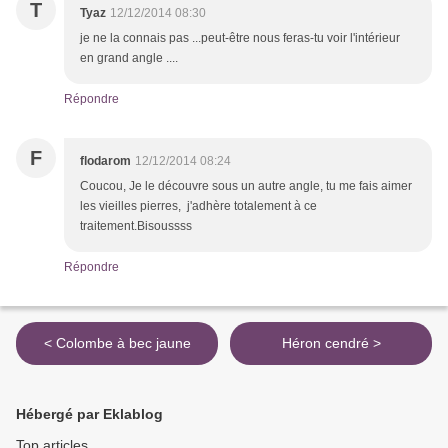
T
Tyaz
12/12/2014 08:30
je ne la connais pas ...peut-être nous feras-tu voir l'intérieur
en grand angle ....
Répondre
F
flodarom
12/12/2014 08:24
Coucou, Je le découvre sous un autre angle, tu me fais aimer
les vieilles pierres, j'adhère totalement à ce
traitement.Bisoussss
Répondre
< Colombe à bec jaune
Héron cendré >
Hébergé par Eklablog
Top articles