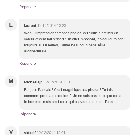
Répondre
L
laurent
12/12/2014 13:23
Waou ! impressionnates tes photos, cet édificie est mis en
valeur et cela fait ressortir un effet imposant, les couleurs sont
toujours aussi belles, j' aime beaucoup cette série
architecturale .
Répondre
M
Michaelajp
12/12/2014 13:16
Bonjour Pascale ! C'est magnifique tes photos ! Tu fais
comment pour la distorsion ?! Je ne suis pas sure que ce soit
le bon mot, mais c'est celui qui est venu de suite ! Bises
Répondre
V
videolf
12/12/2014 13:01