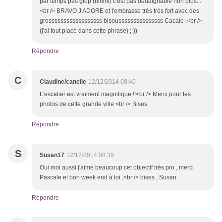
par temps pas glop (hihihi) c'est pas dédaignable non plus...
<br /> BRAVO J ADORE et t'embrasse très très fort avec des
grossssssssssssssssss bisousssssssssssssss Cacale .<br />
(j'ai tout placé dans cette phrase) ;-))
Répondre
C
Claudine/canelle
12/12/2014 08:40
L'escalier est vraiment magnifique !!<br /> Merci pour tes
photos de cette grande ville <br /> Bises
Répondre
S
Susan17
12/12/2014 08:39
Oui moi aussi j'aime beaucoup cet objectif très pro , merci
Pascale et bon week end à toi ,<br /> bises , Susan
Répondre