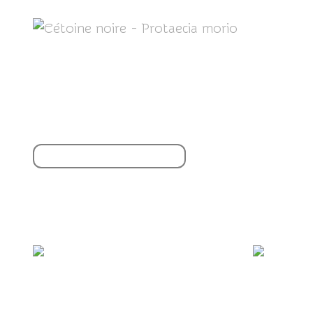
Partager cet article
S'inscrire à la newsletter
Vous aimerez aussi :
Les Coléoptères... (et pourquoi et comment
Quelques
les préserver ?)