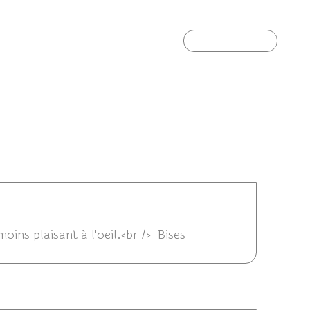
Article suivant
4 22:51
oins plaisant à l'oeil.<br /> Bises