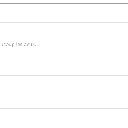
12/
aucoup les deux.
12/07/201