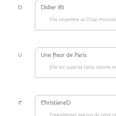
Didier 85
D
Elle ressemble au Drap Mortuair
Répondre
Une fleur de Paris
U
Elle est superbe cette cétoine n
Répondre
ChristianeD
C
D'excellentes macros de cette cé