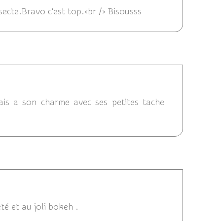
secte.Bravo c'est top.<br /> Bisousss
 23:00
mais a son charme avec ses petites tache
14 22:23
té et au joli bokeh .