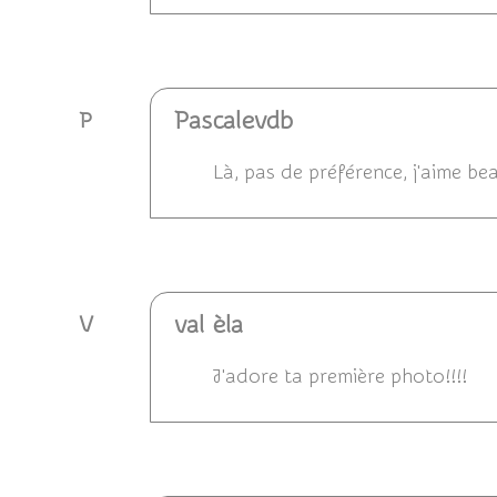
Répondre
Pascalevdb
P
Là, pas de préférence, j'aime be
Répondre
val èla
V
J'adore ta première photo!!!!
Répondre