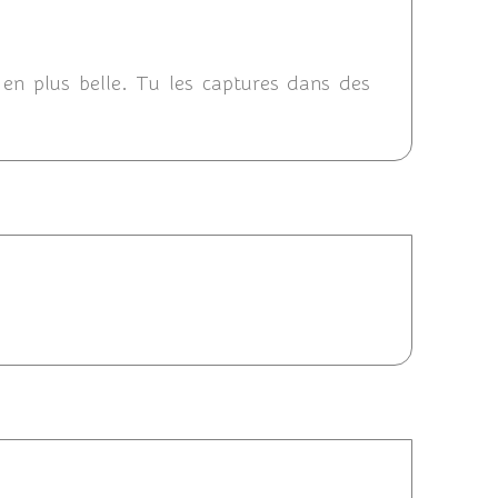
2014 14:18
en plus belle. Tu les captures dans des
06:38
/07/2014 01:28