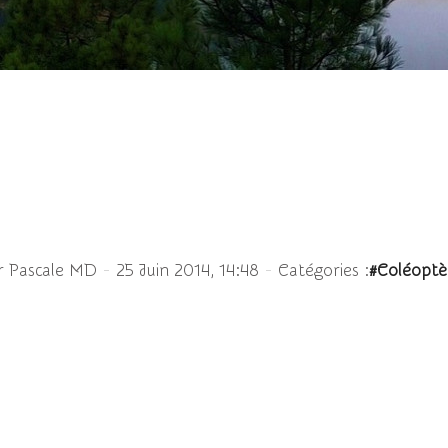
ine noire - Protaecia 
-
-
r Pascale MD
25 Juin 2014, 14:48
Catégories :
#Coléoptè