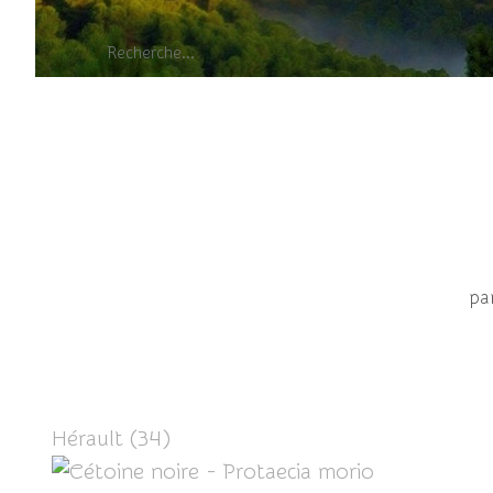
Céto
pa
Hérault (34)