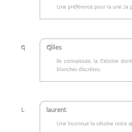
Une préférence pour la une ,la p
Répondre
Gilles
G
Je connaissais la Cétoine doré
blanches discrètes.
Répondre
laurent
L
Une inconnue la cétoine noire q