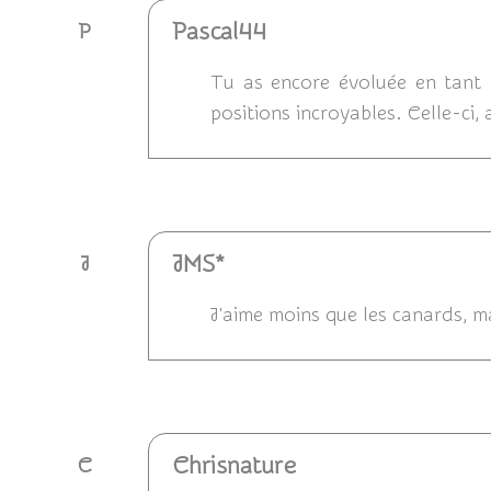
Pascal44
P
Tu as encore évoluée en tant 
positions incroyables. Celle-ci,
Répondre
JMS*
J
J'aime moins que les canards, ma
Répondre
Chrisnature
C