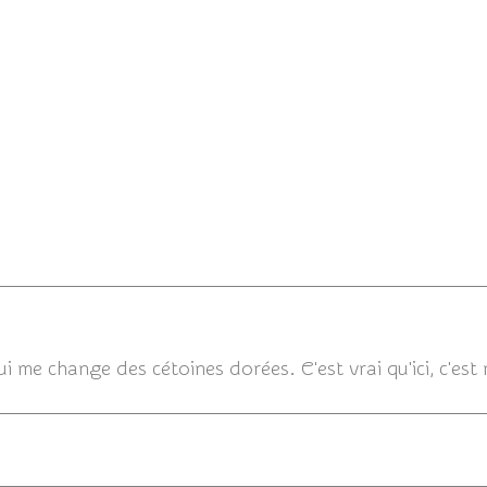
18/07/201
 me change des cétoines dorées. C'est vrai qu'ici, c'est m