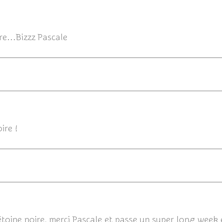
12/07/
e...Bizzz Pascale
oire !
12
toine noire, merci Pascale et passe un super long week en