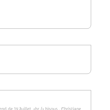
2014 15:57
12/07/2014 15:56
/07/2014 15:05
d de 14 Juillet ,<br /> bisous , Christiane