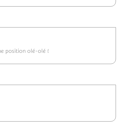
4 13:17
ne position olé-olé !
2/08/2014 10:25