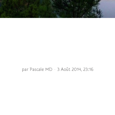
roplia segetum au nez
-
par Pascale MD
3 Août 2014, 23:16