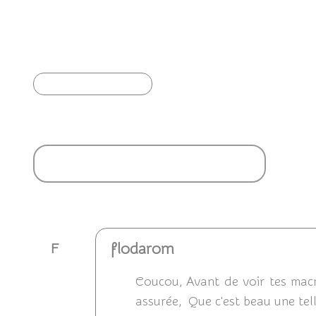
🥳 Joyeuse journée mondiale de l'abandon !
🎉
Article précédent
Ajouter un commentaire
flodarom
F
Coucou, Avant de voir tes macr
assurée, Que c'est beau une tel