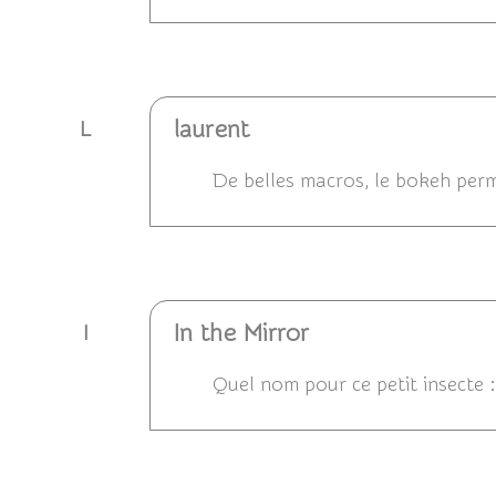
Répondre
laurent
L
De belles macros, le bokeh perm
Répondre
In the Mirror
I
Quel nom pour ce petit insecte :
Répondre