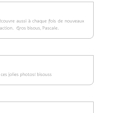
8/2014 07:23
découvre aussi à chaque fois de nouveaux
'action. Gros bisous, Pascale.
21:51
r ces jolies photos! bisouss
014 20:36