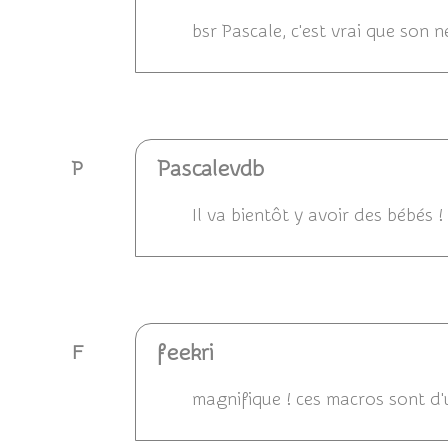
bsr Pascale, c'est vrai que son n
Répondre
Pascalevdb
P
Il va bientôt y avoir des bébés ! 
Répondre
feekri
F
magnifique ! ces macros sont d