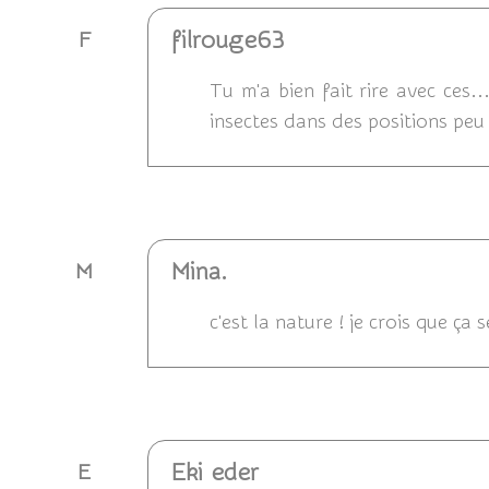
filrouge63
F
Tu m'a bien fait rire avec ces
insectes dans des positions peu 
Répondre
Mina.
M
c'est la nature ! je crois que ça 
Répondre
Eki eder
E