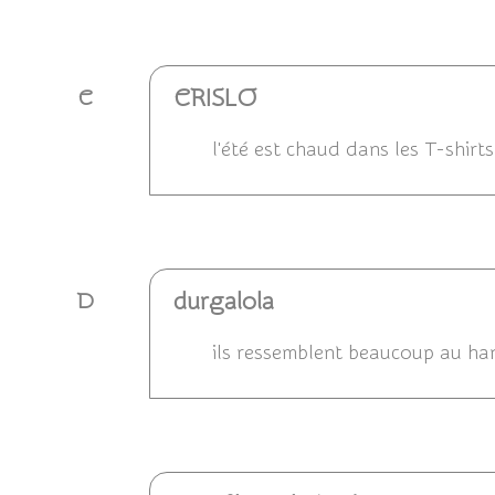
Répondre
CRISLO
C
l'été est chaud dans les T-shirts
Répondre
durgalola
D
ils ressemblent beaucoup au ha
Répondre