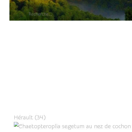
Chaetopte
Hérault (34)