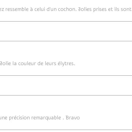
ez ressemble à celui d'un cochon. Jolies prises et ils so
11/
Jolie la couleur de leurs élytres.
11/08/2014
'une précision remarquable . Bravo