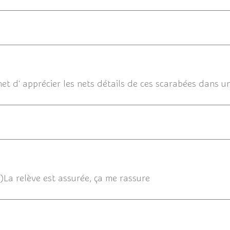
12/08/201
et d' apprécier les nets détails de ces scarabées dans u
1
)La relève est assurée, ça me rassure