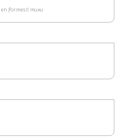
nt en formes!! muxu
08/2014 18:56
 18:54