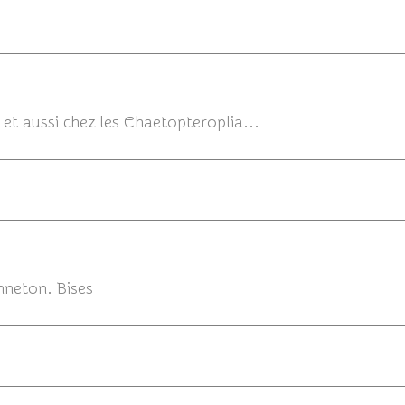
11/08/20
 et aussi chez les Chaetopteroplia...
11/08
nneton. Bises