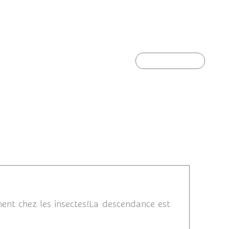
Guêpier d'Europe
umains :
Article suivant
2014 22:36
ent chez les insectes!La descendance est