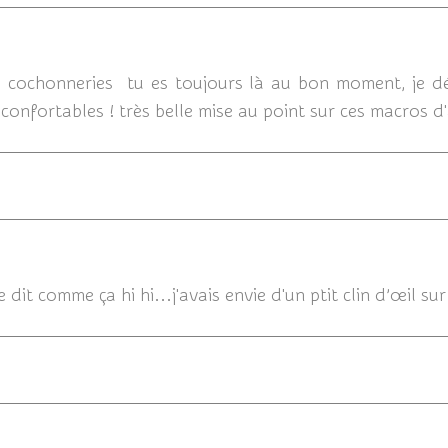
12/0
... cochonneries tu es toujours là au bon moment, je 
confortables ! très belle mise au point sur ces macros d
11/08/2014 
se dit comme ça hi hi...j'avais envie d'un ptit clin d’œil su
11/08/2