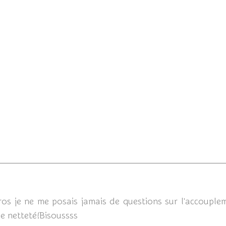
C'est parti !
La perversité animaux vs h
conclusion (4/4)
07/11/
os je ne me posais jamais de questions sur l'accouplem
le netteté!Bisoussss