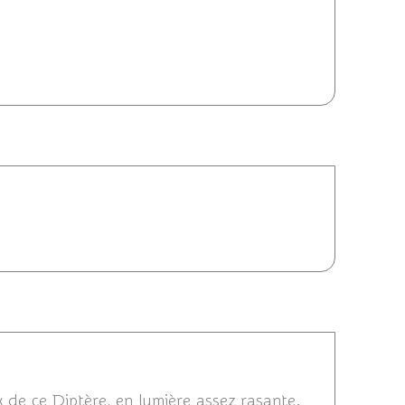
14 09:04
 06:06
014 22:30
x de ce Diptère, en lumière assez rasante.