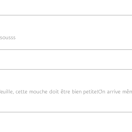
30
isousss
30/07
uille, cette mouche doit être bien petite!On arrive même