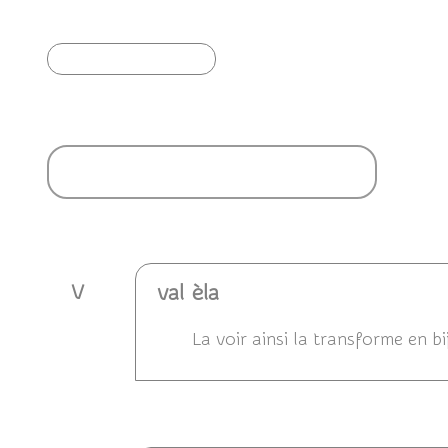
Article précédent
Ajouter un commentaire
val èla
V
La voir ainsi la transforme en bi
Répondre