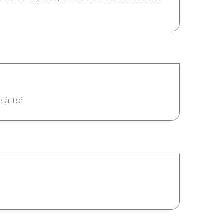
 21:28
e à toi
07/2014 19:54