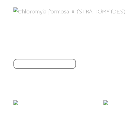
Partager cet article
S'inscrire à la newsletter
Vous aimerez aussi :
🥳 Joyeuse journée mondiale de l'abandon !
🎉