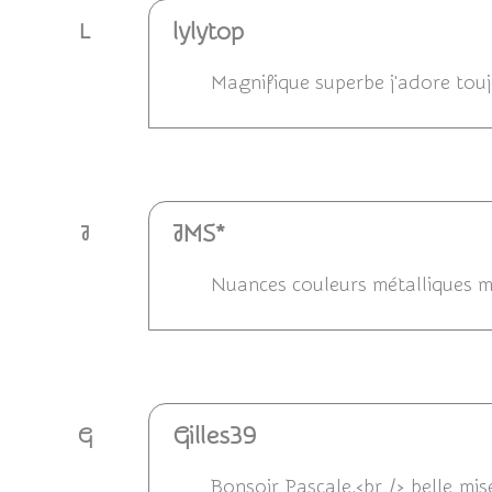
lylytop
L
Magnifique superbe j'adore toujo
Répondre
JMS*
J
Nuances couleurs métalliques m
Répondre
Gilles39
G
Bonsoir Pascale,<br /> belle mi