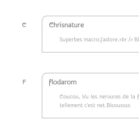
Répondre
Chrisnature
C
Superbes macro,j'adore.<br /> B
Répondre
flodarom
F
Coucou, Vu les nervures de la fe
tellement c'est net.Bisoussss
Répondre