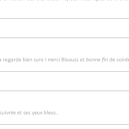
30/07/2014
a regarde bien sure ! merci Bisouss et bonne fin de soiré
30/
cuivrée et ses yeux bleus.