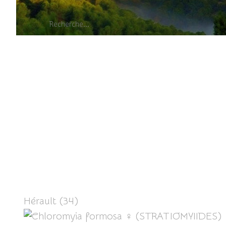
Chloromy
Hérault (34)