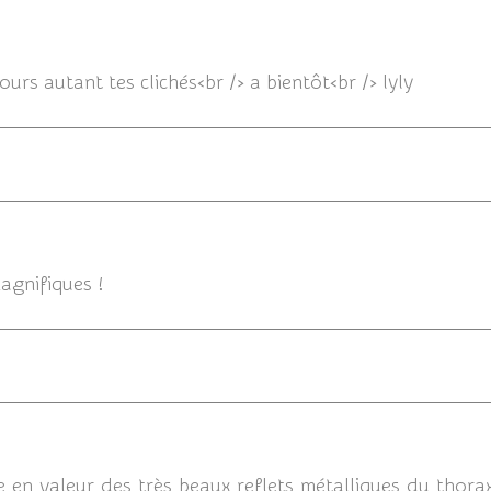
31/07/20
urs autant tes clichés<br /> a bientôt<br /> lyly
31/07/2014
agnifiques !
30/07/2
se en valeur des très beaux reflets métalliques du thora