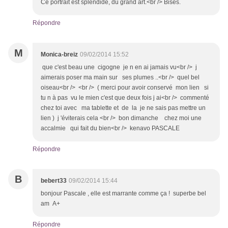
Ce portrait est splendide, du grand art.<br /> Bises.
Répondre
M
Monica-breiz
09/02/2014 15:52
que c'est beau une cigogne je n en ai jamais vu<br /> j
aimerais poser ma main sur ses plumes ..<br /> quel bel
oiseau<br /> <br /> ( merci pour avoir conservé mon lien si
tu n à pas vu le mien c'est que deux fois j ai<br /> commenté
chez toi avec ma tablette et de la je ne sais pas mettre un
lien ) j 'éviterais cela <br /> bon dimanche chez moi une
accalmie qui fait du bien<br /> kenavo PASCALE
Répondre
B
bebert33
09/02/2014 15:44
bonjour Pascale , elle est marrante comme ça ! superbe bel
am A+
Répondre