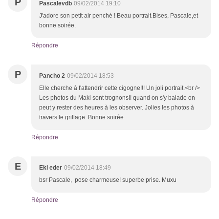
P
Pascalevdb
09/02/2014 19:10
J'adore son petit air penché ! Beau portrait.Bises, Pascale,et
bonne soirée.
Répondre
P
Pancho 2
09/02/2014 18:53
Elle cherche à t'attendrir cette cigogne!!! Un joli portrait.<br />
Les photos du Maki sont trognons!! quand on s'y balade on
peut y rester des heures à les observer. Jolies les photos à
travers le grillage. Bonne soirée
Répondre
E
Eki eder
09/02/2014 18:49
bsr Pascale, pose charmeuse! superbe prise. Muxu
Répondre