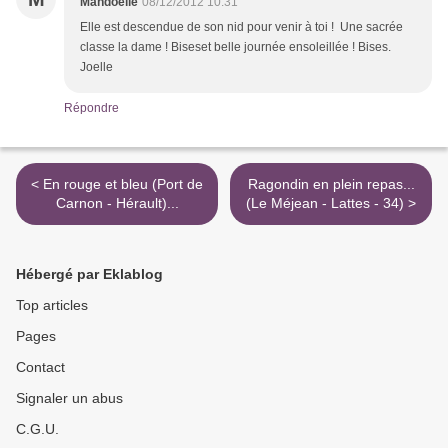
Mandoelle
08/12/2012 10:31
Elle est descendue de son nid pour venir à toi ! Une sacrée
classe la dame ! Biseset belle journée ensoleillée ! Bises.
Joelle
Répondre
< En rouge et bleu (Port de
Ragondin en plein repas...
Carnon - Hérault)...
(Le Méjean - Lattes - 34) >
Hébergé par Eklablog
Top articles
Pages
Contact
Signaler un abus
C.G.U.