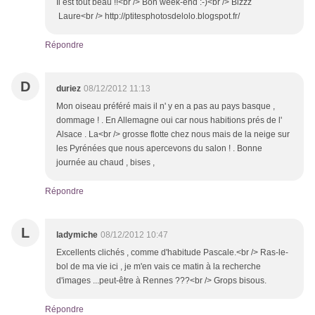
Il est tout beau !!<br /> Bon week-end :-)<br /> Bizzz
Laure<br /> http://ptitesphotosdelolo.blogspot.fr/
Répondre
D
duriez
08/12/2012 11:13
Mon oiseau préféré mais il n' y en a pas au pays basque ,
dommage ! . En Allemagne oui car nous habitions prés de l'
Alsace . La<br /> grosse flotte chez nous mais de la neige sur
les Pyrénées que nous apercevons du salon ! . Bonne
journée au chaud , bises ,
Répondre
L
ladymiche
08/12/2012 10:47
Excellents clichés , comme d'habitude Pascale.<br /> Ras-le-
bol de ma vie ici , je m'en vais ce matin à la recherche
d'images ...peut-être à Rennes ???<br /> Grops bisous.
Répondre