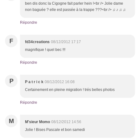
ben dis donc la Cigogne fait parler hein !<br /> Jolie dame
non baguée ? elle est passée à la trappe ???<br /> ♫ ♪ ♫ ♫
Répondre
F
fd34creations
08/12/2012 17:17
magnifique ! quel bec !!!
Répondre
P
P a t r i c k
08/12/2012 16:08
Certainement en pleine migration ! trés belles photos
Répondre
M
M'sieur Momo
08/12/2012 14:56
Jolie ! Bises Pascale et bon samedi