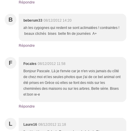
Répondre
B
beberum33
08/12/2012 14:20
ah les cygognes qui restent se sont aclimatées ! contraintes !
beaux clichés bises belle fin de journées A+
Répondre
F
Focales
08/12/2012 11:58
Bonjour Pascale. Là je t'envie car je n'en vois jamais du côté
de chez moi et les seules photos que j'ai de ce bel animal ont
été prises en Grèce où elles se font des nids sur les
cheminées des maisons ou sur les arbres. Belle série. Bises
et bon w-e
Répondre
L
Laure16
08/12/2012 11:18