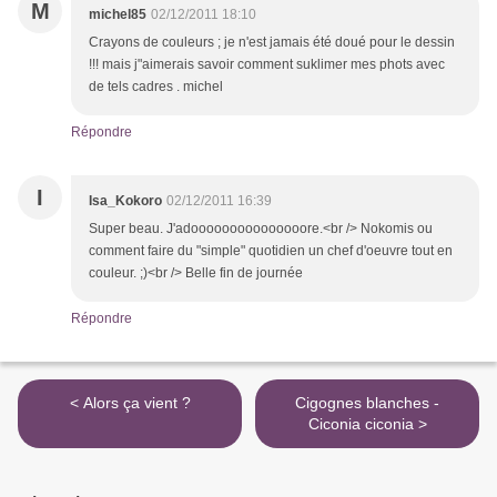
M
michel85
02/12/2011 18:10
Crayons de couleurs ; je n'est jamais été doué pour le dessin
!!! mais j"aimerais savoir comment suklimer mes phots avec
de tels cadres . michel
Répondre
I
Isa_Kokoro
02/12/2011 16:39
Super beau. J'adooooooooooooooore.<br /> Nokomis ou
comment faire du "simple" quotidien un chef d'oeuvre tout en
couleur. ;)<br /> Belle fin de journée
Répondre
< Alors ça vient ?
Cigognes blanches -
Ciconia ciconia >