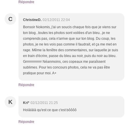
Répondre
C
ChristineD.
02/12/2011 22:04
Bonsoir Nokomis, j'ai un soucis chaque fois que je viens sur
ton blog...toutes les photos sont voilées d'un bleu...je ne
comprends pas, cela n'arrive que sur ton blog. Du coup, les
photos, je ne les vois pas comme il faudrait, et ça me met en
rage. Même la fenêtre des commentaires, sur laquelle je suis
en train d'écrire, passe du bleu au noir, puis du noir au bleu.
Grrrrrrrrrrrrrr Néanmoins, ces copeaux me paraîssent
sublimes. Pour les concours photos, cela ne va pas être
pratique pour moi. A+
Répondre
K
Kri*
02/12/2011 21:25
Holàlàlà qu'est ce que c'est bôôôô
Répondre