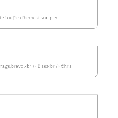
12/2013 06:29
te touffe d'herbe à son pied .
/12/2013 02:12
rage,bravo.<br /> Bises<br /> Chris
03/12/2013 20:28