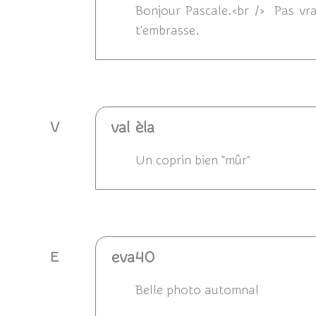
Bonjour Pascale.<br /> Pas vra
t'embrasse.
Répondre
val èla
V
Un coprin bien "mûr"
Répondre
eva40
E
Belle photo automnal