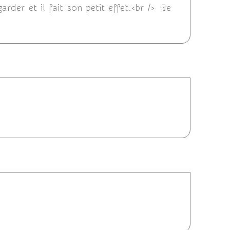
rder et il fait son petit effet.<br /> Je
3 15:30
3 23:37