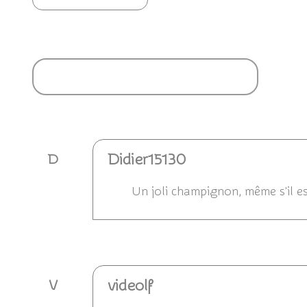
Ajouter un commentaire
Didier15130
D
Un joli champignon, même s'il e
Répondre
videolf
V