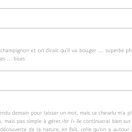
03/12
champignon et on dirait qu'il va bouger ... superbe ph
es ... bises
03/12/2
ttendu demain pour laisser un mot, mais ce chevelu m'a 
 mais pas simple à gérer.<br /> Je continuerai bien sur
 découverte de la nature, en fait, celle qu'on a autour 