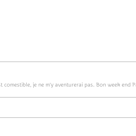
31
st comestible, je ne m'y aventurerai pas. Bon week end P
06/12/20