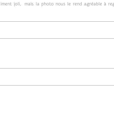
iment joli, mais la photo nous le rend agréable à rega
05/12/201
04/12/201