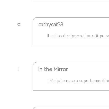
Répondre
cathycat33
C
Il est tout mignon.Il aurait pu 
Répondre
In the Mirror
I
Très jolie macro superbement bi
Répondre