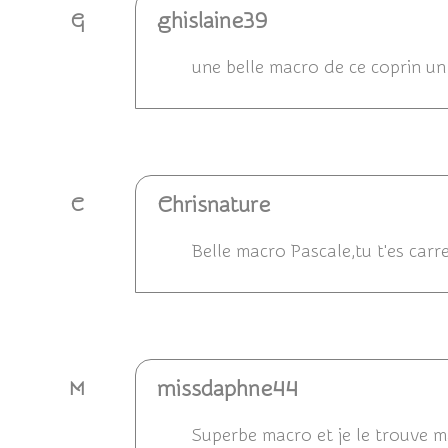
ghislaine39
G
une belle macro de ce coprin un 
Répondre
Chrisnature
C
Belle macro Pascale,tu t'es carr
Répondre
missdaphne44
M
Superbe macro et je le trouve 