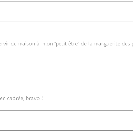
04/1
servir de maison à mon "petit être" de la marguerite des p
0
en cadrée, bravo !