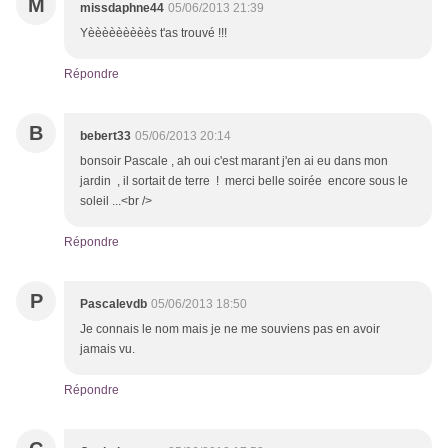
M
missdaphne44
05/06/2013 21:39
Yèèèèèèèèès t'as trouvé !!!
Répondre
B
bebert33
05/06/2013 20:14
bonsoir Pascale , ah oui c'est marant j'en ai eu dans mon
jardin , il sortait de terre ! merci belle soirée encore sous le
soleil ...<br />
Répondre
P
Pascalevdb
05/06/2013 18:50
Je connais le nom mais je ne me souviens pas en avoir
jamais vu.
Répondre