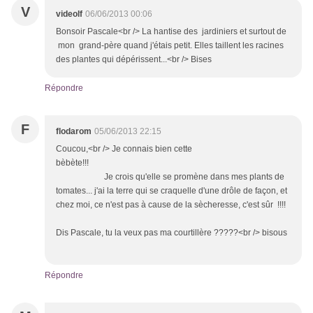
V
videolf
06/06/2013 00:06
Bonsoir Pascale<br /> La hantise des jardiniers et surtout de
mon grand-père quand j'étais petit. Elles taillent les racines
des plantes qui dépérissent...<br /> Bises
Répondre
F
flodarom
05/06/2013 22:15
Coucou,<br /> Je connais bien cette
bèbète!!!
Je crois qu'elle se promène dans mes plants de
tomates... j'ai la terre qui se craquelle d'une drôle de façon, et
chez moi, ce n'est pas à cause de la sècheresse, c'est sûr !!!!
Dis Pascale, tu la veux pas ma courtillère ?????<br /> bisous
Répondre