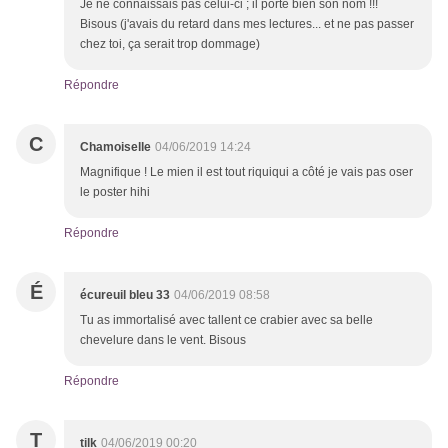
Je ne connaissais pas celui-ci ; il porte bien son nom !!!
Bisous (j'avais du retard dans mes lectures... et ne pas passer
chez toi, ça serait trop dommage)
Répondre
C
Chamoiselle
04/06/2019 14:24
Magnifique ! Le mien il est tout riquiqui a côté je vais pas oser
le poster hihi
Répondre
É
écureuil bleu 33
04/06/2019 08:58
Tu as immortalisé avec tallent ce crabier avec sa belle
chevelure dans le vent. Bisous
Répondre
T
tilk
04/06/2019 00:20