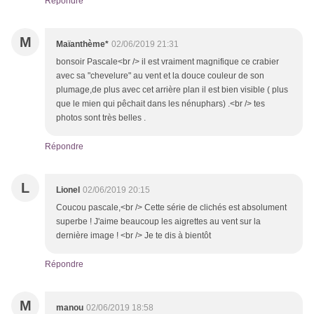
Répondre
M
Maïanthème*
02/06/2019 21:31
bonsoir Pascale<br /> il est vraiment magnifique ce crabier
avec sa "chevelure" au vent et la douce couleur de son
plumage,de plus avec cet arrière plan il est bien visible ( plus
que le mien qui pêchait dans les nénuphars) .<br /> tes
photos sont très belles .
Répondre
L
Lionel
02/06/2019 20:15
Coucou pascale,<br /> Cette série de clichés est absolument
superbe ! J'aime beaucoup les aigrettes au vent sur la
dernière image ! <br /> Je te dis à bientôt
Répondre
M
manou
02/06/2019 18:58