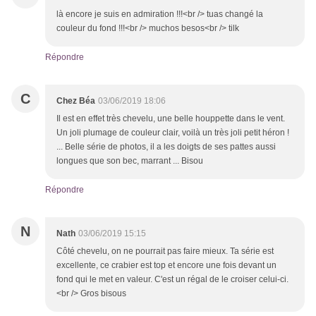
là encore je suis en admiration !!!<br /> tuas changé la
couleur du fond !!!<br /> muchos besos<br /> tilk
Répondre
C
Chez Béa
03/06/2019 18:06
Il est en effet très chevelu, une belle houppette dans le vent.
Un joli plumage de couleur clair, voilà un très joli petit héron !
... Belle série de photos, il a les doigts de ses pattes aussi
longues que son bec, marrant ... Bisou
Répondre
N
Nath
03/06/2019 15:15
Côté chevelu, on ne pourrait pas faire mieux. Ta série est
excellente, ce crabier est top et encore une fois devant un
fond qui le met en valeur. C'est un régal de le croiser celui-ci.
<br /> Gros bisous