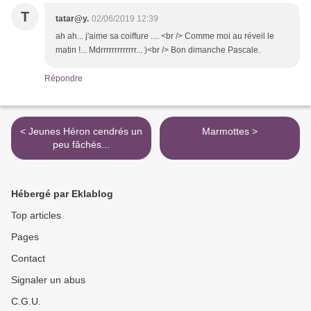
T
tatar@y.
02/06/2019 12:39
ah ah... j'aime sa coiffure .... <br /> Comme moi au réveil le
matin !... Mdrrrrrrrrrrrrr... )<br /> Bon dimanche Pascale.
Répondre
< Jeunes Héron cendrés un
Marmottes >
peu fâchés...
Hébergé par Eklablog
Top articles
Pages
Contact
Signaler un abus
C.G.U.