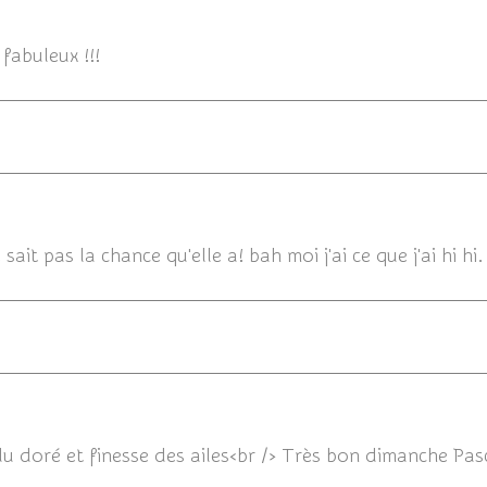
06/07/20
 fabuleux !!!
06/07/2014
sait pas la chance qu'elle a! bah moi j'ai ce que j'ai hi hi
06/07/201
du doré et finesse des ailes<br /> Très bon dimanche Pas