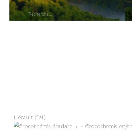
Crocothémis 
Hérault (34)