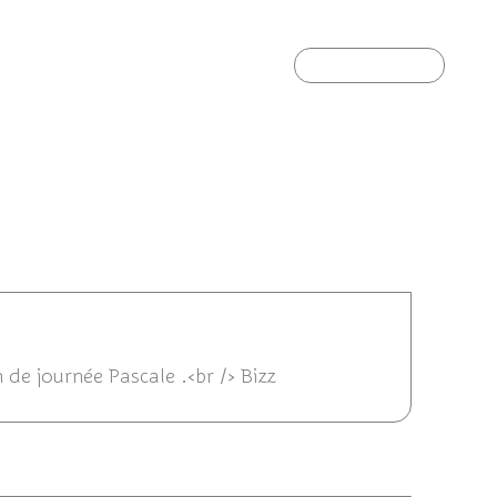
Article suivant
06/07/2014 16:13
n de journée Pascale .<br /> Bizz