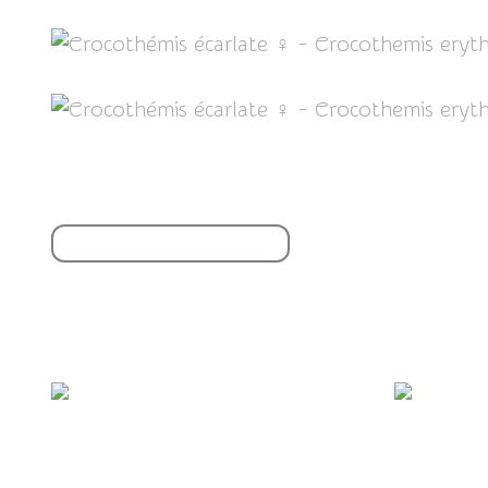
Partager cet article
S'inscrire à la newsletter
Vous aimerez aussi :
🥳 Joyeuse journée mondiale de l'abandon !
🎉