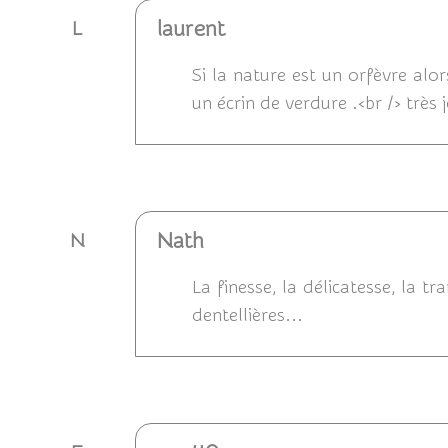
laurent
L
Si la nature est un orfèvre alo
un écrin de verdure .<br /> très 
Répondre
Nath
N
La finesse, la délicatesse, la tr
dentellières...
Répondre