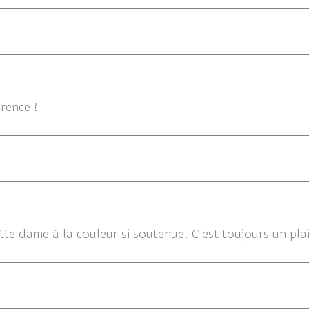
06/07/2014
rence !
06/0
tte dame à la couleur si soutenue. C'est toujours un plais