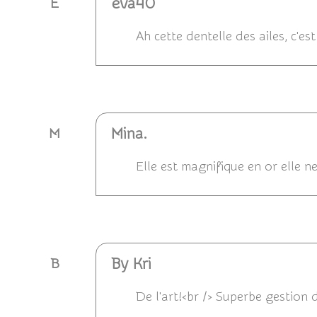
eva40
E
Ah cette dentelle des ailes, c'est
Répondre
Mina.
M
Elle est magnifique en or elle ne 
Répondre
By Kri
B
De l'art!<br /> Superbe gestion 