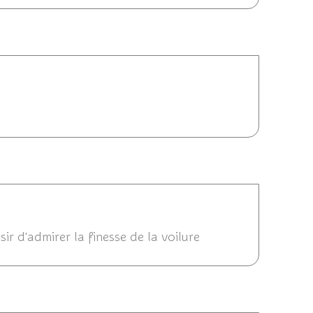
 07:01
7/2014 00:58
ir d'admirer la finesse de la voilure