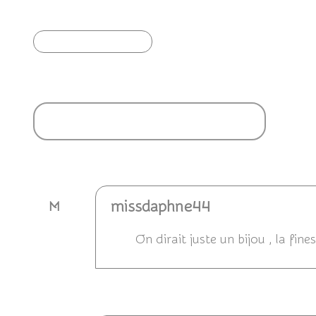
Article précédent
Ajouter un commentaire
missdaphne44
M
On dirait juste un bijou , la fin
Répondre