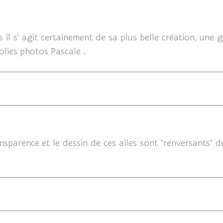
06/07/20
rs il s' agit certainement de sa plus belle création, un
jolies photos Pascale .
06/07/2014
ansparence et le dessin de ces ailes sont "renversants" d