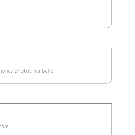
14 09:52
 09:20
. jolies photos ma belle
4 08:51
cale