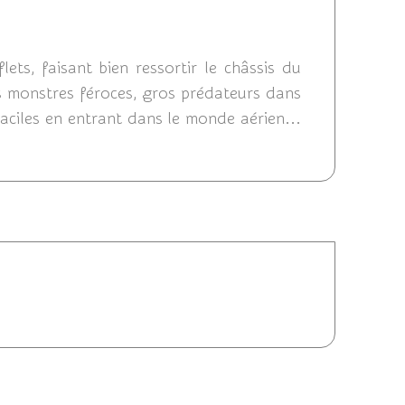
4 00:36
ets, faisant bien ressortir le châssis du
les monstres féroces, gros prédateurs dans
raciles en entrant dans le monde aérien...
07/2014 22:11