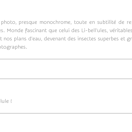
06/07/201
 photo, presque monochrome, toute en subtilité de refl
les. Monde fascinant que celui des Li-bell'ules, véritab
et nos plans d'eau, devenant des insectes superbes et g
hotographes.
05/
lule !