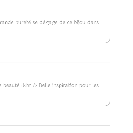
14 12:34
e grande pureté se dégage de ce bijou dans
 10:02
e beauté !!<br /> Belle inspiration pour les