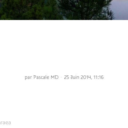
écarlate ♀ - Crocothe
-
par Pascale MD
25 Juin 2014, 11:16