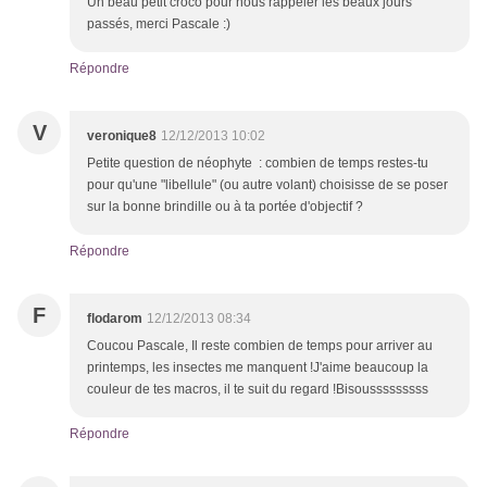
Un beau petit croco pour nous rappeler les beaux jours
passés, merci Pascale :)
Répondre
V
veronique8
12/12/2013 10:02
Petite question de néophyte : combien de temps restes-tu
pour qu'une "libellule" (ou autre volant) choisisse de se poser
sur la bonne brindille ou à ta portée d'objectif ?
Répondre
F
flodarom
12/12/2013 08:34
Coucou Pascale, Il reste combien de temps pour arriver au
printemps, les insectes me manquent !J'aime beaucoup la
couleur de tes macros, il te suit du regard !Bisousssssssss
Répondre