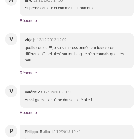
any.
12/12/2013 14:00
Superbe couleur et comme un funambule !
Répondre
V
virjaja
12/12/2013 12:02
quelle couleur!!! je suis impressionnée par toutes ces
différentes "libellules" sur ton blog..je n'en connais que très
peu
Répondre
V
Valérie 23
12/12/2013 11:01
Aussi gracieux qu'une danseuse étoile !
Répondre
P
Philippe Bullot
12/12/2013 10:41